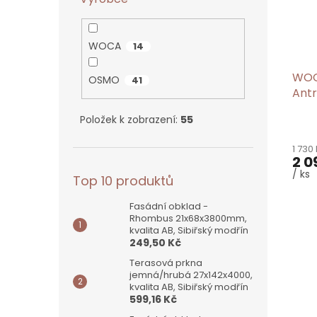
WOCA
14
WOCA
OSMO
41
Antr
Položek k zobrazení:
55
1 730
2 0
/ ks
Top 10 produktů
Fasádní obklad -
Rhombus 21x68x3800mm,
kvalita AB, Sibiřský modřín
249,50 Kč
Terasová prkna
jemná/hrubá 27x142x4000,
kvalita AB, Sibiřský modřín
599,16 Kč