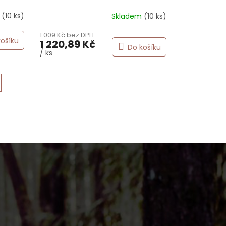
m
(10 ks)
Skladem
(10 ks)
1 009 Kč bez DPH
košíku
1 220,89 Kč
Do košíku
/ ks