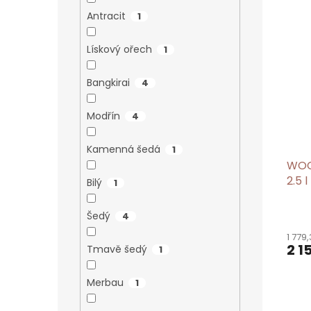
Antracit
1
Lískový ořech
1
Bangkirai
4
Modřín
4
Kamenná šedá
1
WOCA
2.5 l
Bilý
1
Šedý
4
1 779
2 1
Tmavě šedý
1
Merbau
1