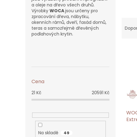
a oleje na dřevo všech druhů.
Výrobky
WOCA
jsou určeny pro
zpracování dřeva, nábytku,
Ř
okenních rámů, dveří, fasád domů,
a
Dopo
teras a samozřejmě dřevěných
z
podlahových krytin.
e
V
n
P
ý
í
o
p
p
s
i
r
t
s
o
r
p
d
Cena
a
r
u
n
21
Kč
20591
Kč
o
k
n
d
t
í
u
ů
p
WOCA
k
a
Extr
t
n
(pří
ů
e
Na skladě
49