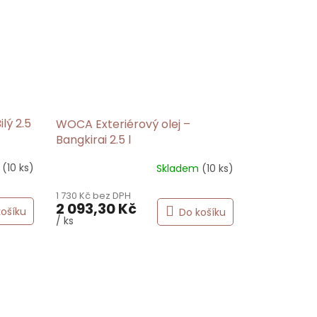
lý 2.5
WOCA Exteriérový olej –
Bangkirai 2.5 l
o
(10 ks)
Skladem
(10 ks)
Průměrné
hodnocení
1 730 Kč bez DPH
produktu
2 093,30 Kč
je
košíku
Do košíku
/ ks
5,0
z
5
hvězdiček.