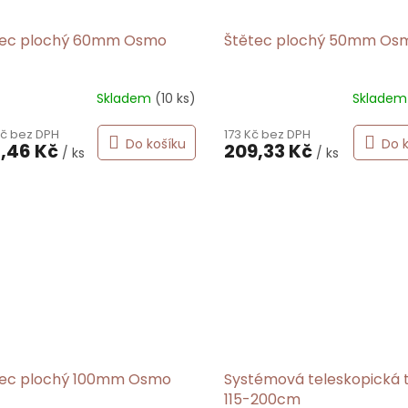
tec plochý 60mm Osmo
Štětec plochý 50mm Os
Skladem
(10 ks)
Sklade
Kč bez DPH
173 Kč bez DPH
Do košíku
Do 
,46 Kč
209,33 Kč
/ ks
/ ks
tec plochý 100mm Osmo
Systémová teleskopická 
115-200cm