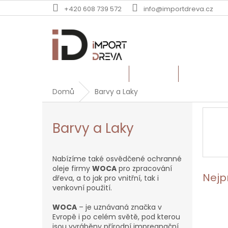
Přejít
+420 608 739 572
info@importdreva.cz
na
obsah
TERASOVÁ PRKNA
PALUBKY
DUBOVÉ Ř
Domů
Barvy a Laky
Barvy a Laky
Nabízíme také osvědčené ochranné
oleje firmy
WOCA
pro zpracování
Nejp
dřeva, a to jak pro vnitřní, tak i
venkovní použití.
WOCA
– je uznávaná značka v
Evropě i po celém světě, pod kterou
jsou vyráběny přírodní impregnační