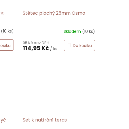
mo
Štětec plochý 25mm Osmo
m
(10 ks)
Skladem
(10 ks)
95 Kč bez DPH
košíku
Do košíku
114,95 Kč
/ ks
tyč
Set k natírání teras