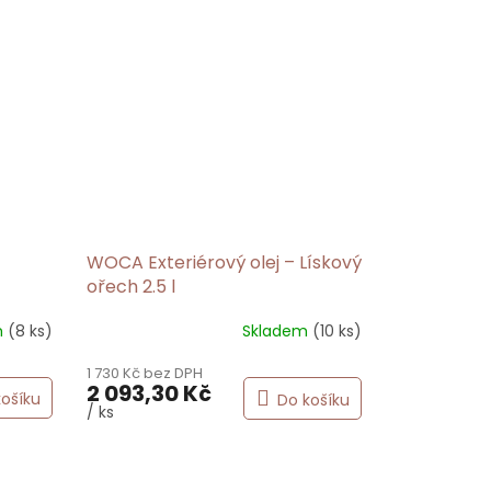
z
5
hvězdiček.
WOCA Exteriérový olej – Lískový
ořech 2.5 l
m
(8 ks)
Skladem
(10 ks)
1 730 Kč bez DPH
2 093,30 Kč
košíku
Do košíku
/ ks