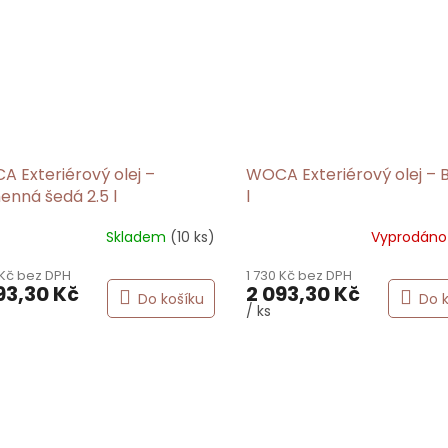
 Exteriérový olej –
WOCA Exteriérový olej – Bi
nná šedá 2.5 l
l
Skladem
(10 ks)
Vyprodán
 Kč bez DPH
1 730 Kč bez DPH
93,30 Kč
2 093,30 Kč
Do košíku
Do 
/ ks