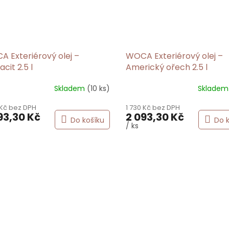
 Exteriérový olej –
WOCA Exteriérový olej –
acit 2.5 l
Americký ořech 2.5 l
Skladem
(10 ks)
Sklade
 Kč bez DPH
1 730 Kč bez DPH
93,30 Kč
2 093,30 Kč
Do košíku
Do 
/ ks