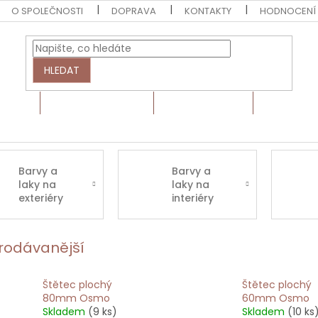
O SPOLEČNOSTI
DOPRAVA
KONTAKTY
HODNOCENÍ
HLEDAT
EZIVO
HRANOLY A LATĚ
BARVY A LAKY
MONTÁŽN
Barvy a
Barvy a
laky na
laky na
exteriéry
interiéry
rodávanější
Štětec plochý
Štětec plochý
80mm Osmo
60mm Osmo
Skladem
(9 ks)
Skladem
(10 ks