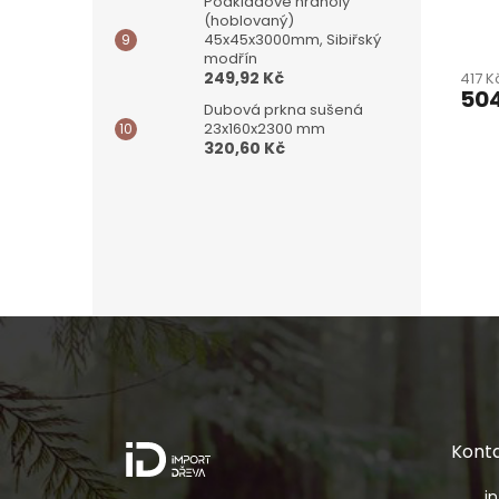
Podkladové hranoly
(hoblovaný)
45x45x3000mm, Sibiřský
modřín
249,92 Kč
417 K
504
Dubová prkna sušená
23x160x2300 mm
320,60 Kč
Z
á
p
a
t
í
Kont
i