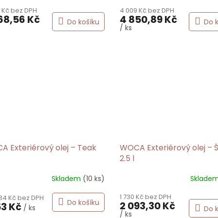
 Kč bez DPH
4 009 Kč bez DPH
68,56 Kč
4 850,89 Kč
Do košíku
Do 
/ ks
 Exteriérový olej – Teak
WOCA Exteriérový olej – 
2.5 l
Skladem
(10 ks)
Sklade
1 730 Kč bez DPH
,34 Kč bez DPH
Do košíku
2 093,30 Kč
53 Kč
/ ks
Do 
/ ks