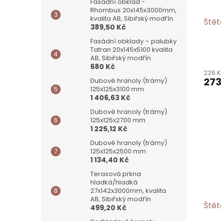
Fasádní obklad -
Rhombus 20x145x3000mm,
kvalita AB, Sibiřský modřín
Ště
389,50 Kč
Fasádní obklady – palubky
Tatran 20x145x5100 kvalita
AB, Sibiřský modřín
680 Kč
226 
273
Dubové hranoly (trámy)
125x125x3100 mm
1 406,63 Kč
Dubové hranoly (trámy)
125x125x2700 mm
1 225,12 Kč
Dubové hranoly (trámy)
125x125x2500 mm
1 134,40 Kč
Terasová prkna
hladká/hladká
27x142x3000mm, kvalita
AB, Sibiřský modřín
Ště
499,20 Kč