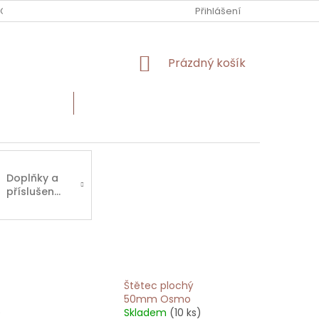
 OBCHODU
Přihlášení
NÁKUPNÍ
Prázdný košík
KOŠÍK
Í MATERIÁL
HODNOCENÍ OBCHODU
Doplňky a
příslušenství
Štětec plochý
50mm Osmo
)
Skladem
(10 ks)