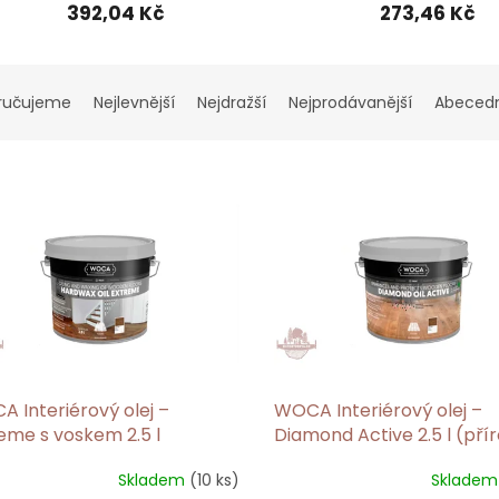
392,04 Kč
273,46 Kč
ručujeme
Nejlevnější
Nejdražší
Nejprodávanější
Abeced
 Interiérový olej –
WOCA Interiérový olej –
eme s voskem 2.5 l
Diamond Active 2.5 l (pří
rodní)
Skladem
(10 ks)
Sklade