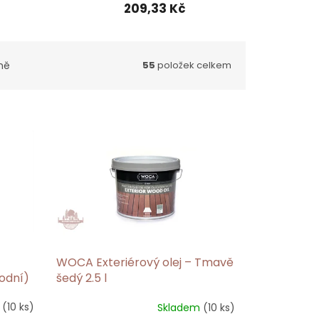
209,33 Kč
ně
55
položek celkem
WOCA Exteriérový olej – Tmavě
rodní)
šedý 2.5 l
m
(10 ks)
Skladem
(10 ks)