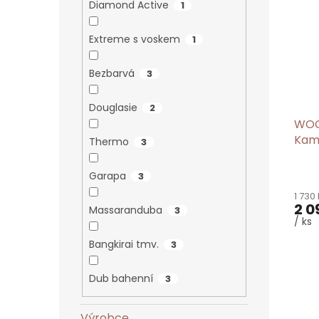
Diamond Active
1
Extreme s voskem
1
Bezbarvá
3
Douglasie
2
WOCA
Kame
Thermo
3
Garapa
3
1 730
2 0
Massaranduba
3
/ ks
Bangkirai tmv.
3
Dub bahenní
3
Výrobce