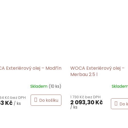
 Exteriérový olej – Modřín
WOCA Exteriérový olej –
Merbau 2.5 l
Skladem
(10 ks)
Sklade
1 730 Kč bez DPH
,34 Kč bez DPH
Do košíku
2 093,30 Kč
53 Kč
/ ks
Do 
/ ks