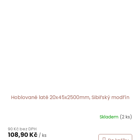
hvězdiček.
Hoblované latě 20x45x2500mm, Sibiřský modřín
Skladem
(2 ks)
90 Kč bez DPH
108,90 Kč
/ ks