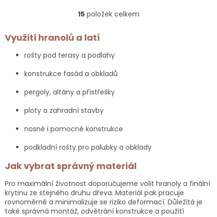
z
15
položek celkem
5
O
hvězdiček.
v
l
Využití hranolů a latí
á
d
rošty pod terasy a podlahy
a
c
konstrukce fasád a obkladů
í
p
pergoly, altány a přístřešky
r
v
ploty a zahradní stavby
k
y
nosné i pomocné konstrukce
v
ý
podkladní rošty pro palubky a obklady
p
i
Jak vybrat správný materiál
s
u
Pro maximální životnost doporučujeme volit hranoly a finální
krytinu ze stejného druhu dřeva. Materiál pak pracuje
rovnoměrně a minimalizuje se riziko deformací. Důležitá je
také správná montáž, odvětrání konstrukce a použití