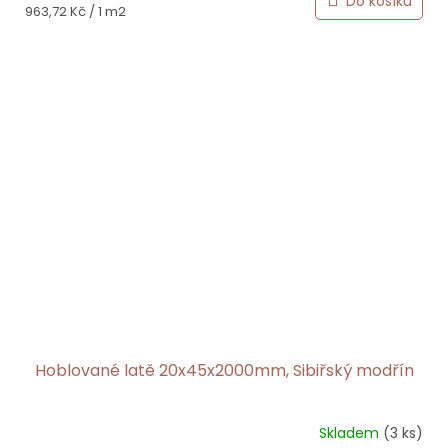
Do košíku
Měrná
963,72 Kč / 1 m2
cena:
Hoblované latě 20x45x2000mm, Sibiřský modřín
Skladem
(3 ks)