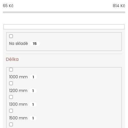
o
65
Kč
814
Kč
d
u
k
t
ů
Na skladě
15
Délka
1000 mm
1
1200 mm
1
1300 mm
1
1500 mm
1