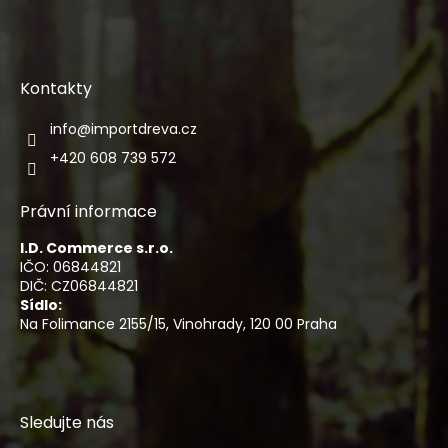
Kontakty
info
@
importdreva.cz
+420 608 739 572
Právní informace
I.D. Commerce s.r.o.
IČO: 06844821
DIČ: CZ06844821
Sídlo:
Na Folimance 2155/15, Vinohrady, 120 00 Praha
Sledujte nás