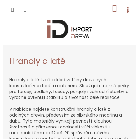
Přejít
NÁKUP
na
obsah
KOŠÍK
Hranoly a latě
Hranoly a latě tvoří základ většiny dřevěných
konstrukcí v exteriéru i interiéru. Slouží jako nosné prvky
pro terasy, podlahy, fasády, pergoly i zahradní stavby a
výrazně ovlivňují stabilitu a životnost celé realizace.
V nabídce najdete konstrukční hranoly a latě z
odolných dřevin, především ze sibiřského modřínu a
dubu. Tyto materiály vynikají pevností, dlouhou
životností a přirozenou odolností vůči vlhkosti i
mechanickému zatížení. Při správném návrhu
konstrukce a montáži vydrží dlouhodobě i v náročných