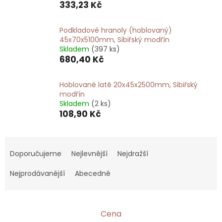
333,23 Kč
Podkladové hranoly (hoblovaný)
45x70x5100mm, Sibiřský modřín
Skladem
(397 ks)
680,40 Kč
Hoblované latě 20x45x2500mm, Sibiřský
modřín
Skladem
(2 ks)
108,90 Kč
Ř
a
Doporučujeme
Nejlevnější
Nejdražší
z
e
Nejprodávanější
Abecedně
n
í
p
Cena
r