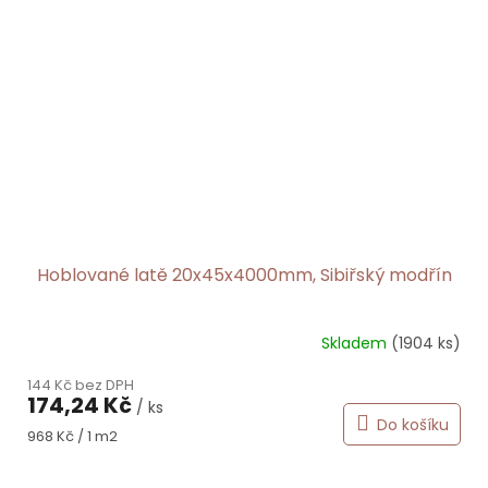
Hoblované latě 20x45x4000mm, Sibiřský modřín
Skladem
(1904 ks)
Průměrné
hodnocení
144 Kč bez DPH
produktu
174,24 Kč
/ ks
je
Do košíku
4,0
Měrná
968 Kč / 1 m2
z
cena:
5