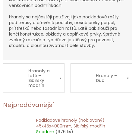
venkovních podmínkách.
Hranoly se nejčastěji používají jako podkladové rošty
pod terasy a dřevěné podlahy, nosné prvky pergol,
přístřešků nebo fasádních roštů. Latě pak slouží pro
lehčí konstrukce, obklady a doplňkové prvky. Správně
zvolený rozměr a typ dřeva je klíčový pro pevnost,
stabilitu a dlouhou životnost celé stavby.
Hranoly a
latě –
Hranoly –
Sibiřský
Dub
modřín
Nejprodávanější
Podkladové hranoly (hoblovaný)
45x45x4000mm, Sibiřský modřín
Skladem
(976 ks)