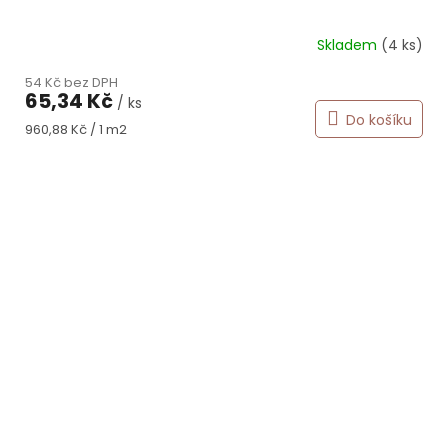
Skladem
(4 ks)
54 Kč bez DPH
65,34 Kč
/ ks
Do košíku
Měrná
960,88 Kč / 1 m2
cena: