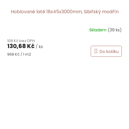
Hoblované latě 18x45x3000mm, Sibiřský modřín
Skladem
(39 ks)
108 Kč bez DPH
130,68 Kč
/ ks
Do košíku
Měrná
968 Kč / 1 m2
cena: