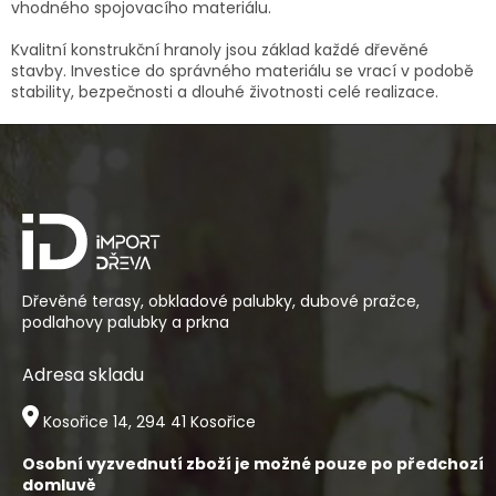
vhodného spojovacího materiálu.
Kvalitní konstrukční hranoly jsou základ každé dřevěné
stavby. Investice do správného materiálu se vrací v podobě
stability, bezpečnosti a dlouhé životnosti celé realizace.
Z
á
p
a
t
í
Dřevěné terasy, obkladové palubky, dubové pražce,
podlahovy palubky a prkna
Adresa skladu
Kosořice 14, 294 41 Kosořice
Osobní vyzvednutí zboží je možné pouze po předchozí
domluvě