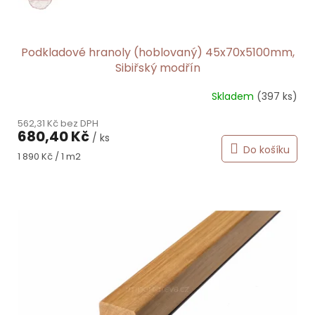
ů
Podkladové hranoly (hoblovaný) 45x70x5100mm,
Sibiřský modřín
Skladem
(397 ks)
562,31 Kč bez DPH
680,40 Kč
/ ks
Do košíku
Měrná
1 890 Kč / 1 m2
cena: