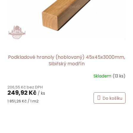
Podkladové hranoly (hoblovaný) 45x45x3000mm,
Sibiřský modřín
Skladem
(13 ks)
206,55 Kč bez DPH
249,92 Kč
/ ks
Do košíku
Měrná
1 851,26 Kč / 1 m2
cena: