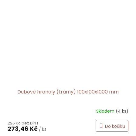
Dubové hranoly (trámy) 100x100x1000 mm
Skladem
(4 ks)
Průměrné
hodnocení
226 Kč bez DPH
produktu
Do košíku
273,46 Kč
je
/ ks
5,0