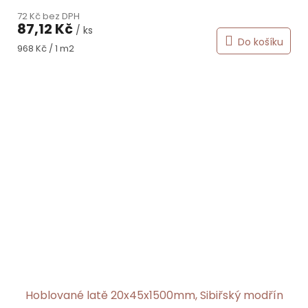
72 Kč bez DPH
87,12 Kč
/ ks
Do košíku
Měrná
968 Kč / 1 m2
cena:
Hoblované latě 20x45x1500mm, Sibiřský modřín