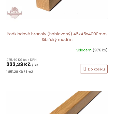
Podkladové hranoly (hoblovaný) 45x45x4000mm,
Sibiřský modřín
Skladem
(976 ks)
275,40 Kč bez DPH
333,23 Kč
/ ks
Do košíku
Měrná
1 851,28 Kč / 1 m2
cena: