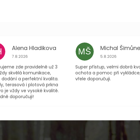
Alena Hladikova
Michal Šimůne
H
MŠ
ček.
Hodnocení obchodu je 5 z 5 hvězdiček.
Hodnocení obchodu
7.8.2026
5.8.2026
ujeme zde pravidelně už 3
Super přístup, velmi dobrá kva
Vždy skvělá komunikace,
ochota a pomoc při vykládce
 dodání a perfektní kvalita.
vřele doporučuji.
y, terasová i plotová prkna
o je vždy ve vysoké kvalitě.
dně doporučuji!