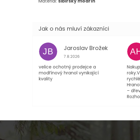
Materiál:
sibiřský modřín
Jaroslav Brožek
JB
A
Hodnocení obchodu je 5 z 5 hvězdi
7.8.2026
velice ochotný prodejce a
Nakup
modřínový hranol vynikající
roky.
kvality
rychlé
Hranol
– dřev
Rozho
Z
á
p