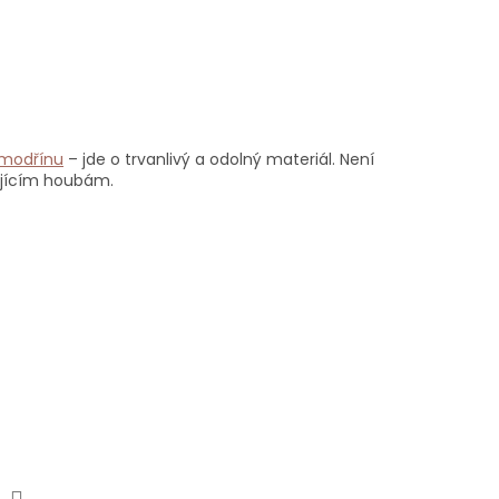
 modřínu
– jde o trvanlivý a odolný materiál. Není
ujícím houbám.