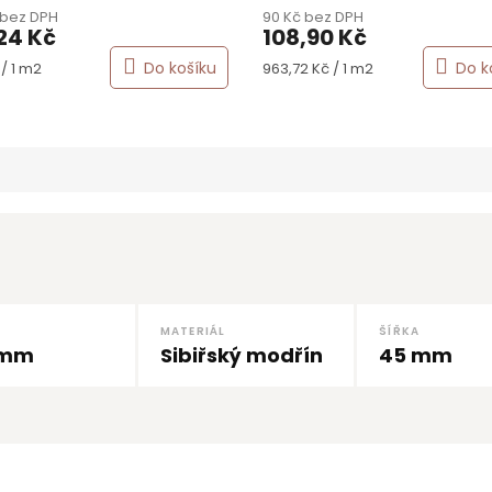
 bez DPH
90 Kč bez DPH
ktu
24 Kč
108,90 Kč
Měrná
Do košíku
Do k
/ 1 m2
963,72 Kč / 1 m2
cena:
ček.
MATERIÁL
ŠÍŘKA
 mm
Sibiřský modřín
45 mm