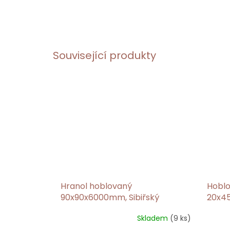
Související produkty
Hranol hoblovaný
Hoblo
90x90x6000mm, Sibiřský
20x45
modřín
modř
Skladem
(9 ks)
Průměrné
Průmě
hodnocení
hodno