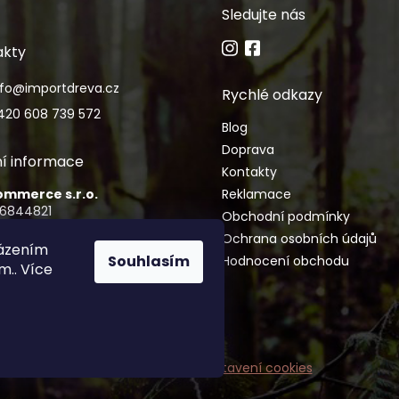
Sledujte nás
akty
nfo
@
importdreva.cz
Rychlé odkazy
420 608 739 572
Blog
Doprava
í informace
Kontakty
Commerce s.r.o.
Reklamace
06844821
Obchodní podmínky
CZ06844821
Ochrana osobních údajů
házením
Souhlasím
Hodnocení obchodu
imance 2155/15, Vinohrady, 120
m.. Více
aha
šechna práva vyhrazena.
Upravit nastavení cookies