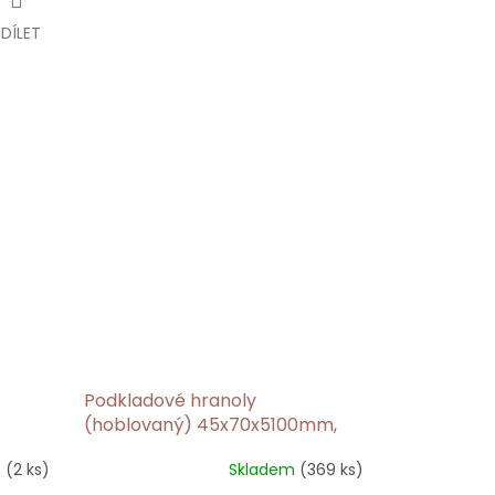
SDÍLET
Podkladové hranoly
(hoblovaný) 45x70x5100mm,
Sibiřský modřín
m
(2 ks)
Skladem
(369 ks)