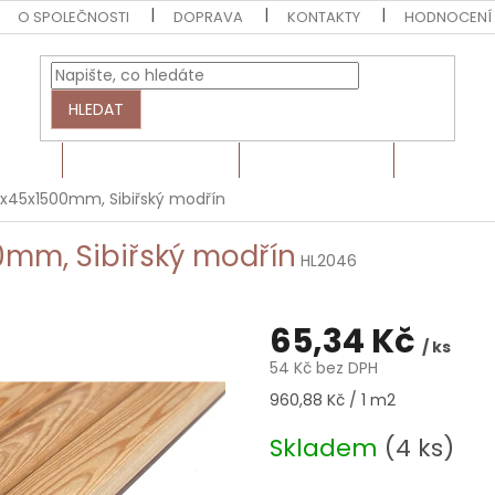
O SPOLEČNOSTI
DOPRAVA
KONTAKTY
HODNOCENÍ
HLEDAT
EZIVO
HRANOLY A LATĚ
BARVY A LAKY
MONTÁŽN
0x45x1500mm, Sibiřský modřín
0mm, Sibiřský modřín
HL2046
65,34 Kč
/ ks
54 Kč bez DPH
Měrná
960,88 Kč / 1 m2
cena:
Skladem
(4 ks)