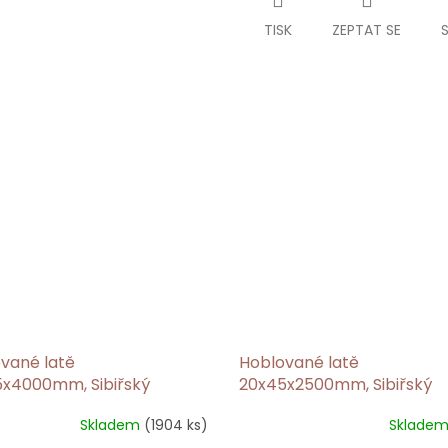
TISK
ZEPTAT SE
vané latě
Hoblované latě
x4000mm, Sibiřský
20x45x2500mm, Sibiřský
ín
modřín
Skladem
(1904 ks)
Sklade
rné
cení