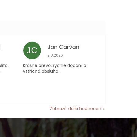
j
Jan Carvan
JC
 je 5 z 5 hvězdiček.
Hodnocení obchodu je 5 z 5 hvězdiček.
2.8.2026
lita,
Krásné dřevo, rychlé dodání a
,
vstřícná obsluha.
Zobrazit další hodnocení