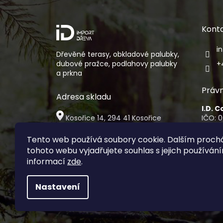
a
t
í
Kont
i
Dřevěné terasy, obkladové palubky,
dubové pražce, podlahovy palubky
+
a prkna
Právn
Adresa skladu
I.D. 
Kosořice 14, 294 41 Kosořice
IČO: 
DIČ: 
Osobní vyzvednutí zboží je
Sídlo:
Tento web používá soubory cookie. Dalším proc
možné pouze po předchozí
Na Fol
tohoto webu vyjadřujete souhlas s jejich používání
domluvě
00 Pr
informací
zde
.
Nastavení
Copyright 2026
ImportDreva.cz
. V