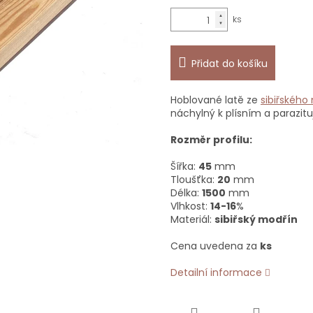
Přidat do košíku
Hoblované latě ze
sibiřského
náchylný k plísním a parazit
Rozměr profilu:
Šířka:
45
mm
Tloušťka:
20
mm
Délka:
15
00
mm
Vlhkost:
14-16
%
Materiál:
sibiřský modřín
Cena uvedena za
ks
Detailní informace