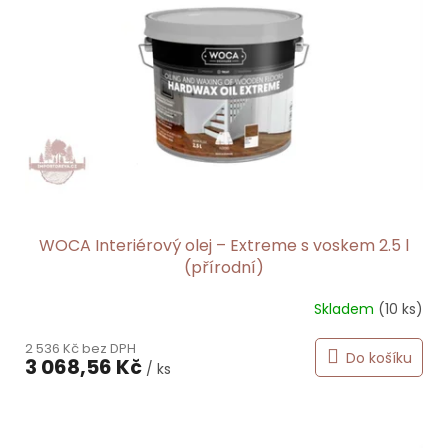
s
p
r
o
d
u
k
t
ů
WOCA Interiérový olej – Extreme s voskem 2.5 l
(přírodní)
Skladem
(10 ks)
2 536 Kč bez DPH
Do košíku
3 068,56 Kč
/ ks