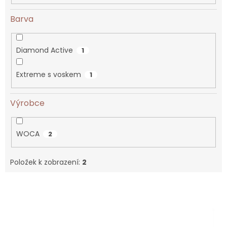
Barva
Diamond Active
1
Extreme s voskem
1
Výrobce
WOCA
2
Položek k zobrazení:
2
V
ý
p
i