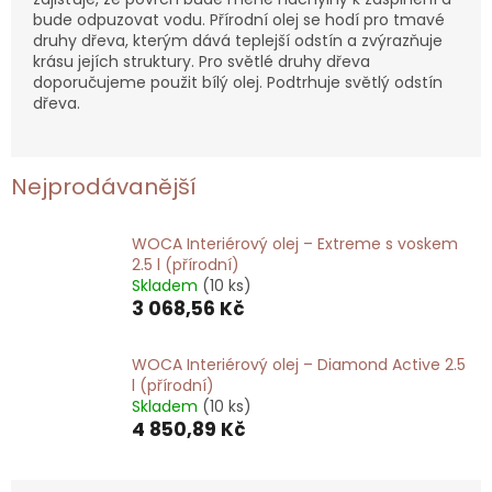
bude odpuzovat vodu. Přírodní olej se hodí pro tmavé
druhy dřeva, kterým dává teplejší odstín a zvýrazňuje
krásu jejích struktury. Pro světlé druhy dřeva
doporučujeme použit bílý olej. Podtrhuje světlý odstín
dřeva.
Nejprodávanější
WOCA Interiérový olej – Extreme s voskem
2.5 l (přírodní)
Skladem
(10 ks)
3 068,56 Kč
WOCA Interiérový olej – Diamond Active 2.5
l (přírodní)
Skladem
(10 ks)
4 850,89 Kč
Ř