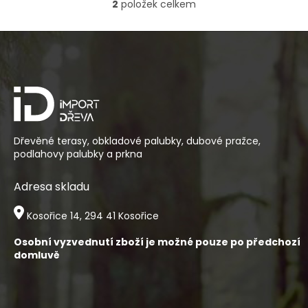
2
položek celkem
O
v
l
Z
á
á
d
p
a
a
c
t
í
í
p
r
v
Dřevěné terasy, obkladové palubky, dubové pražce,
k
podlahovy palubky a prkna
y
v
Adresa skladu
ý
p
Kosořice 14, 294 41 Kosořice
i
s
Osobní vyzvednutí zboží je možné pouze po předchozí
u
domluvě