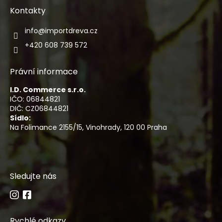
Kontakty
info
@
importdreva.cz
+420 608 739 572
Právní informace
I.D. Commerce s.r.o.
IČO: 06844821
DIČ: CZ06844821
Sídlo:
Na Folimance 2155/15, Vinohrady, 120 00 Praha
Sledujte nás
Rychlé odkazy