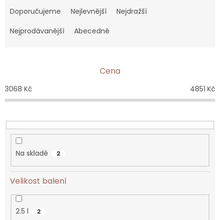
a
Doporučujeme
Nejlevnější
Nejdražší
z
e
Nejprodávanější
Abecedně
n
í
p
Cena
r
o
3068
Kč
4851
Kč
d
u
k
t
ů
Na skladě
2
Velikost balení
2.5 l
2