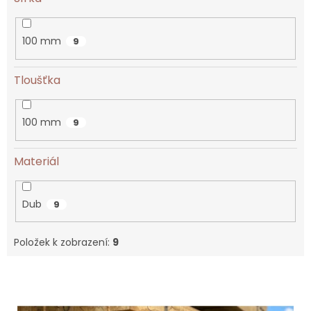
100 mm
9
Tloušťka
100 mm
9
Materiál
Dub
9
Položek k zobrazení:
9
V
ý
p