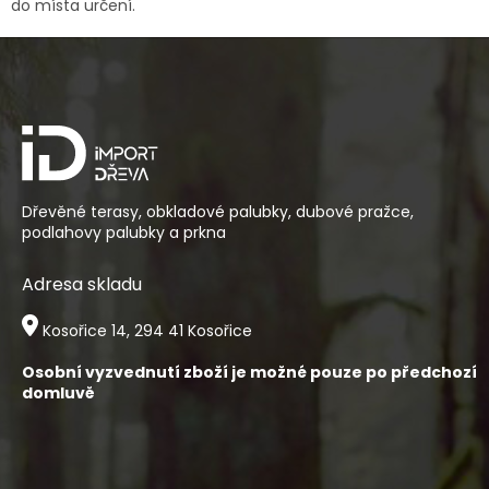
r
do místa určení.
v
k
Z
y
á
v
p
ý
a
p
t
i
í
s
u
Dřevěné terasy, obkladové palubky, dubové pražce,
podlahovy palubky a prkna
Adresa skladu
Kosořice 14, 294 41 Kosořice
Osobní vyzvednutí zboží je možné pouze po předchozí
domluvě