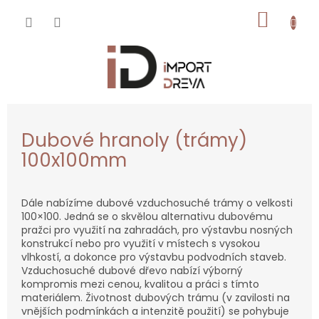
Přejít
NÁKUP
na
obsah
KOŠÍK
Dubové hranoly (trámy)
100x100mm
Dále nabízíme dubové vzduchosuché trámy o velkosti
100×100. Jedná se o skvělou alternativu dubovému
pražci pro využití na zahradách, pro výstavbu nosných
konstrukcí nebo pro využití v místech s vysokou
vlhkostí, a dokonce pro výstavbu podvodních staveb.
Vzduchosuché dubové dřevo nabízí výborný
kompromis mezi cenou, kvalitou a práci s tímto
materiálem. Životnost dubových trámu (v zavilosti na
vnějších podmínkách a intenzitě použití) se pohybuje