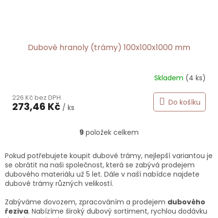
Dubové hranoly (trámy) 100x100x1000 mm
Skladem
(4 ks)
Průměrné
hodnocení
226 Kč bez DPH
produktu
Do košíku
273,46 Kč
je
/ ks
5,0
z
9
položek celkem
5
O
hvězdiček.
v
l
Pokud potřebujete koupit dubové trámy, nejlepší variantou je
á
se obrátit na naši společnost, která se zabývá prodejem
d
dubového materiálu už 5 let. Dále v naší nabídce najdete
a
dubové trámy různých velikostí.
c
í
Zabýváme dovozem, zpracováním a prodejem
dubového
p
řeziva
. Nabízíme široký dubový sortiment, rychlou dodávku