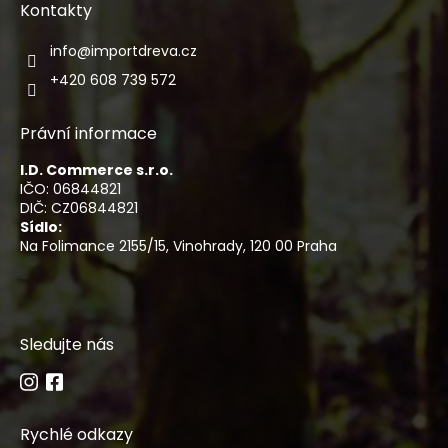
Kontakty
info
@
importdreva.cz
+420 608 739 572
Právní informace
I.D. Commerce s.r.o.
IČO: 06844821
DIČ: CZ06844821
Sídlo:
Na Folimance 2155/15, Vinohrady, 120 00 Praha
Sledujte nás
Rychlé odkazy