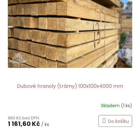
i
s
p
r
o
d
u
k
t
ů
Dubové hranoly (trámy) 100x100x4000 mm
Skladem
(1 ks)
960 Kč bez DPH
Do košíku
1 161,60 Kč
/ ks