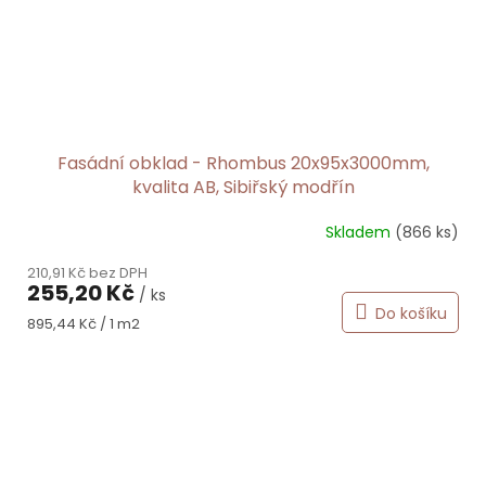
Fasádní obklad - Rhombus 20x95x3000mm,
kvalita AB, Sibiřský modřín
Skladem
(866 ks)
210,91 Kč bez DPH
255,20 Kč
/ ks
Do košíku
Měrná
895,44 Kč / 1 m2
cena: