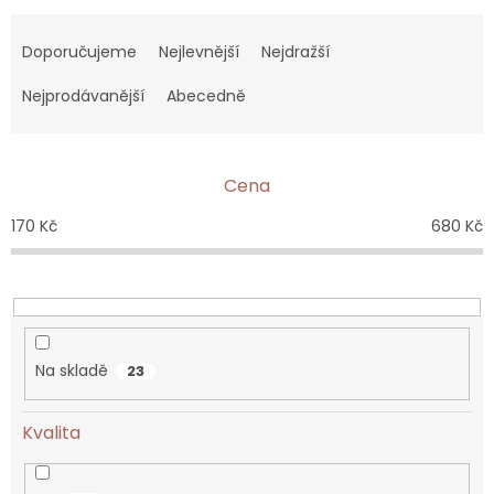
Ř
a
Doporučujeme
Nejlevnější
Nejdražší
z
e
Nejprodávanější
Abecedně
n
í
p
Cena
r
o
170
Kč
680
Kč
d
u
k
t
ů
Na skladě
23
Kvalita