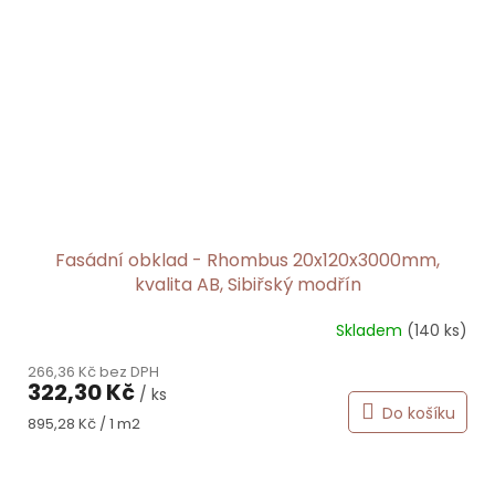
Fasádní obklad - Rhombus 20x120x3000mm,
kvalita AB, Sibiřský modřín
Skladem
(140 ks)
266,36 Kč bez DPH
322,30 Kč
/ ks
Do košíku
Měrná
895,28 Kč / 1 m2
cena: