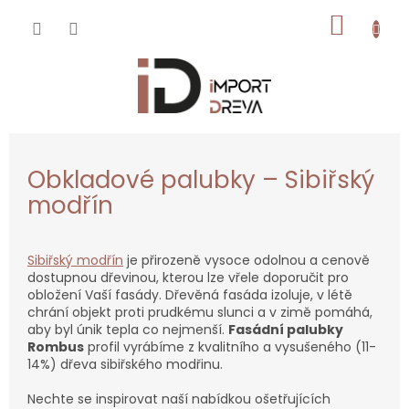
Přejít
NÁKUP
na
obsah
KOŠÍK
Obkladové palubky – Sibiřský
modřín
Sibiřský modřín
je přirozeně vysoce odolnou a cenově
dostupnou dřevinou, kterou lze vřele doporučit pro
obložení Vaší fasády. Dřevěná fasáda izoluje, v létě
chrání objekt proti prudkému slunci a v zimě pomáhá,
aby byl únik tepla co nejmenší.
Fasádní palubky
Rombus
profil vyrábíme z kvalitního a vysušeného (11-
14%) dřeva sibiřského modřinu.
Nechte se inspirovat naší nabídkou ošetřujících