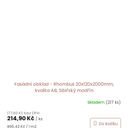
Fasádní obklad - Rhombus 20x120x2000mm,
kvalita AB, Sibiřský modřín
Skladem
(217 ks)
177,60 Kč bez DPH
214,90 Kč
/ ks
Do košíku
Měrná
895,42 Kč / 1 m2