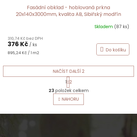
Fasádní obklad - hoblovaná prkna
20x140x3000mm, kvalita AB, Sibiřský modřín
Skladem
(87 ks)
310,74 Kč bez DPH
376 Kč
/ ks
Do košíku
Měrná
895,24 Kč / 1 m2
cena:
NAČÍST DALŠÍ 2
S
1
2
t
O
r
23
položek celkem
v
á
l
NAHORU
n
á
k
o
d
v
Z
a
á
c
á
n
í
p
í
p
a