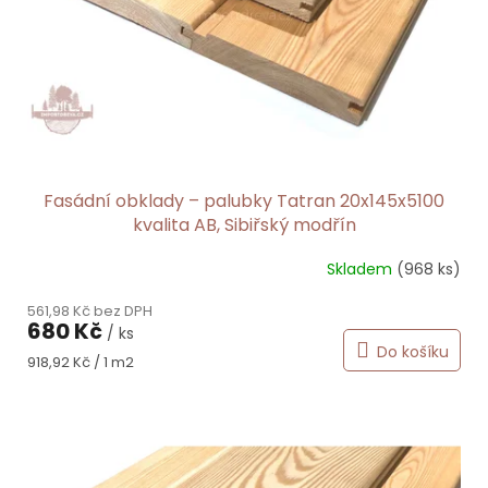
o
d
u
k
t
ů
Fasádní obklady – palubky Tatran 20x145x5100
kvalita AB, Sibiřský modřín
Skladem
(968 ks)
561,98 Kč bez DPH
680 Kč
/ ks
Do košíku
Měrná
918,92 Kč / 1 m2
cena: