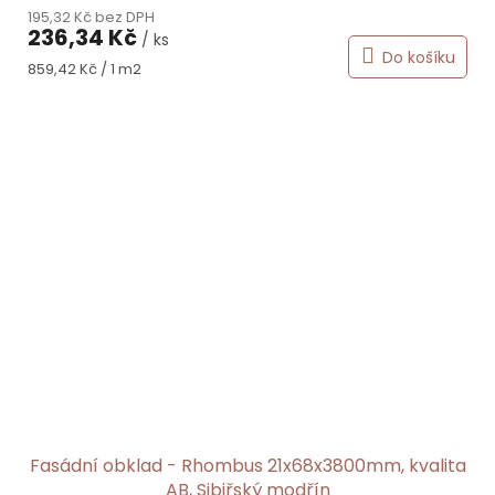
195,32 Kč bez DPH
produktu
236,34 Kč
/ ks
je
Do košíku
5,0
Měrná
859,42 Kč / 1 m2
z
cena:
5
hvězdiček.
Fasádní obklad - Rhombus 21x68x3800mm, kvalita
AB, Sibiřský modřín