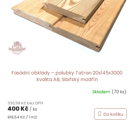
Fasádní obklady – palubky Tatran 20x145x3000
kvalita AB, Sibiřský modřín
Skladem
(70 ks)
330,58 Kč bez DPH
400 Kč
/ ks
Do košíku
Měrná
919,54 Kč / 1 m2
cena: