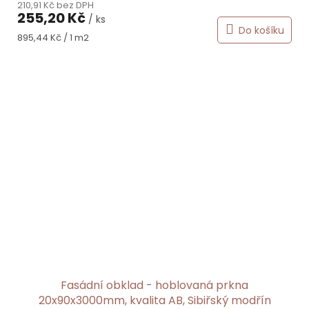
210,91 Kč bez DPH
255,20 Kč
/ ks
Do košíku
Měrná
895,44 Kč / 1 m2
cena:
Fasádní obklad - hoblovaná prkna
20x90x3000mm, kvalita AB, Sibiřský modřín