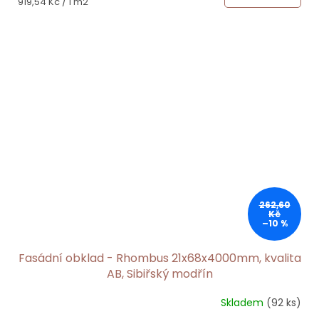
Měrná
919,54 Kč / 1 m2
cena:
262,60
Kč
–10 %
Fasádní obklad - Rhombus 21x68x4000mm, kvalita
AB, Sibiřský modřín
Skladem
(92 ks)
Průměrné
hodnocení