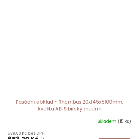
Fasádní obklad - Rhombus 20x145x5100mm,
kvalita AB, Sibiřský modřín
Skladem
(15 ks)
539,83 Kč bez DPH
653,20 Kč