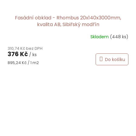
Fasádní obklad - Rhombus 20x140x3000mm,
kvalita AB, Sibiřský modřín
Skladem
(448 ks)
310,74 Kč bez DPH
376 Kč
/ ks
Do košíku
Měrná
895,24 Kč / 1 m2
cena: