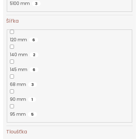
5100 mm
3
Šířka
120 mm
6
140 mm
2
145 mm
6
68 mm
3
90 mm
1
95 mm
5
Tloušťka