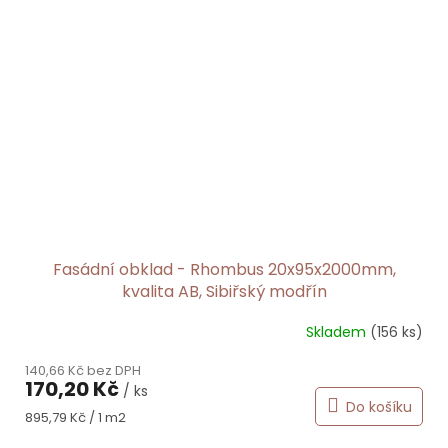
Fasádní obklad - Rhombus 20x95x2000mm,
kvalita AB, Sibiřský modřín
Skladem
(156 ks)
140,66 Kč bez DPH
170,20 Kč
/ ks
Do košíku
Měrná
895,79 Kč / 1 m2
cena: