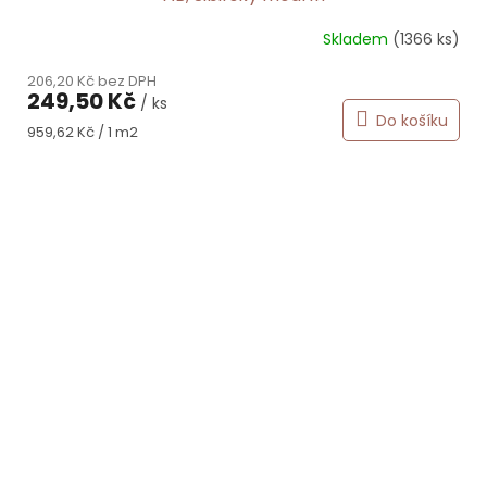
Skladem
(1366 ks)
206,20 Kč bez DPH
249,50 Kč
/ ks
Do košíku
Měrná
959,62 Kč / 1 m2
cena: