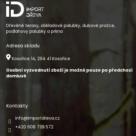
r
t
v
í
k
y
v
Dřevěné terasy, obkladové palubky, dubové pražce,
ý
podlahovy palubky a prkna
p
i
Adresa skladu
s
u
Kosořice 14, 294 41 Kosořice
Osobní vyzvednutí zboží je možné pouze po předchozí
domluvě
Kontakty
info
@
importdreva.cz
+420 608 739 572