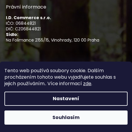
Právní informace
I.D. Commerce s.r.o.
IČO: 06844821
DIČ: CZ06844821
Sídlo:
Na Folimance 2155/15, Vinohrady, 120 00 Praha
Sledujte nás
Tento web používá soubory cookie. Dalším
procházením tohoto webu vyjadřujete souhlas s
jejich používáním.. Více informací
zde
.
Rychlé odkazy
Nastavení
Blog
Doprava
Souhlasím
Kontakty
Reklamace