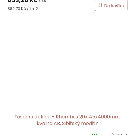
/ ks
Do košíku
Měrná
882,70 Kč / 1 m2
cena:
Fasádní obklad - Rhombus 20x145x4000mm,
kvalita AB, Sibiřský modřín