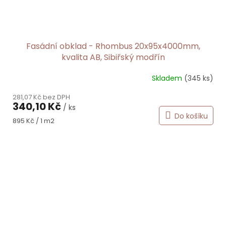
Fasádní obklad - Rhombus 20x95x4000mm,
kvalita AB, Sibiřský modřín
Skladem
(345 ks)
Průměrné
hodnocení
281,07 Kč bez DPH
produktu
340,10 Kč
/ ks
je
Do košíku
5,0
Měrná
895 Kč / 1 m2
z
cena:
5
hvězdiček.