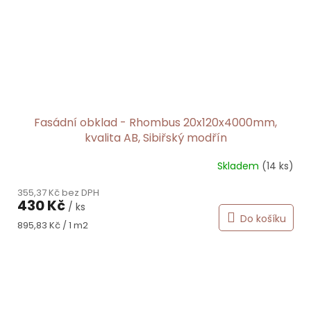
Fasádní obklad - Rhombus 20x120x4000mm,
kvalita AB, Sibiřský modřín
Skladem
(14 ks)
Průměrné
hodnocení
355,37 Kč bez DPH
produktu
430 Kč
/ ks
je
Do košíku
5,0
Měrná
895,83 Kč / 1 m2
z
cena:
5
hvězdiček.