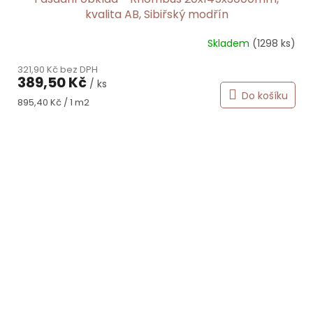
kvalita AB, Sibiřský modřín
Skladem
(1298 ks)
321,90 Kč bez DPH
389,50 Kč
/ ks
Do košíku
Měrná
895,40 Kč / 1 m2
cena: