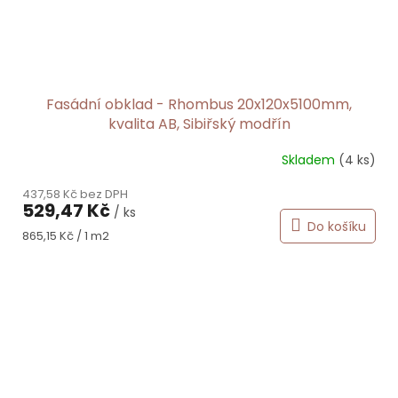
Fasádní obklad - Rhombus 20x120x5100mm,
kvalita AB, Sibiřský modřín
Skladem
(4 ks)
Průměrné
hodnocení
437,58 Kč bez DPH
produktu
529,47 Kč
/ ks
je
Do košíku
5,0
Měrná
865,15 Kč / 1 m2
z
cena:
5
hvězdiček.