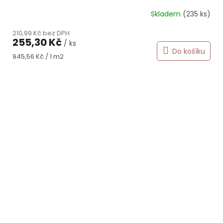
Skladem
(235 ks)
210,99 Kč bez DPH
255,30 Kč
/ ks
Do košíku
Měrná
945,56 Kč / 1 m2
cena: