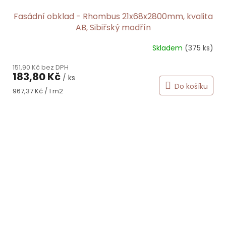
Fasádní obklad - Rhombus 21x68x2800mm, kvalita
AB, Sibiřský modřín
Skladem
(375 ks)
151,90 Kč bez DPH
183,80 Kč
/ ks
Do košíku
Měrná
967,37 Kč / 1 m2
cena: