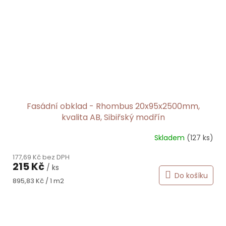
Fasádní obklad - Rhombus 20x95x2500mm,
kvalita AB, Sibiřský modřín
Skladem
(127 ks)
177,69 Kč bez DPH
215 Kč
/ ks
Do košíku
Měrná
895,83 Kč / 1 m2
cena: