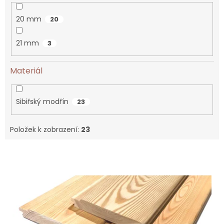
20 mm
20
21 mm
3
Materiál
Sibiřský modřín
23
Položek k zobrazení:
23
V
ý
p
i
s
p
r