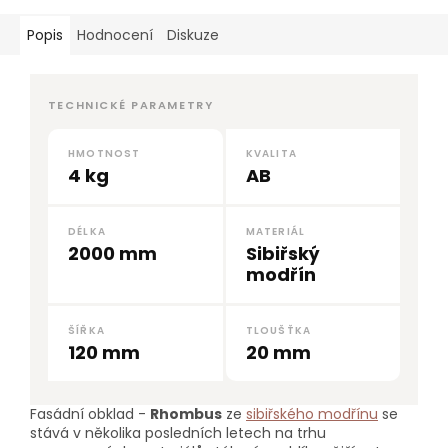
Popis
Hodnocení
Diskuze
TECHNICKÉ PARAMETRY
HMOTNOST
KVALITA
4 kg
AB
DÉLKA
MATERIÁL
2000 mm
Sibiřský
modřín
ŠÍŘKA
TLOUŠŤKA
120 mm
20 mm
Fasádní obklad -
Rhombus
ze
sibiřského modřínu
se
stává v několika posledních letech na trhu