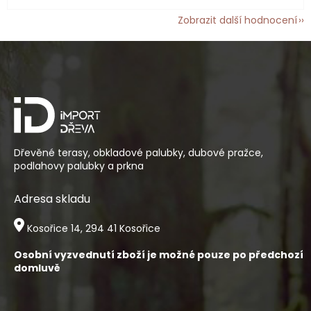
Zobrazit další hodnocení
Z
á
p
a
t
í
Dřevěné terasy, obkladové palubky, dubové pražce,
podlahovy palubky a prkna
Adresa skladu
Kosořice 14, 294 41 Kosořice
Osobní vyzvednutí zboží je možné pouze po předchozí
domluvě