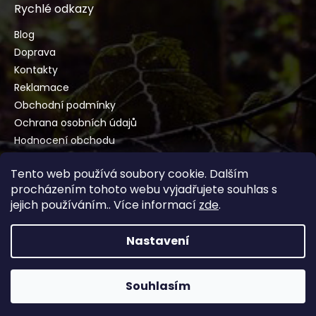
Rychlé odkazy
Blog
Doprava
Kontakty
Reklamace
Obchodní podmínky
Ochrana osobních údajů
Hodnocení obchodu
Tento web používá soubory cookie. Dalším
procházením tohoto webu vyjadřujete souhlas s
jejich používáním.. Více informací
zde
.
Vytvořil Shoptet
Nastavení
Copyright 2026
ImportDreva.cz
. Všechna práva
Souhlasím
vyhrazena.
Upravit nastavení cookies