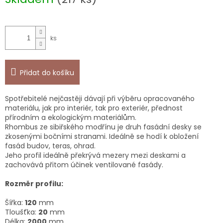
Přidat do košíku
Spotřebitelé nejčastěji dávají při výběru opracovaného
materiálu, jak pro interiér, tak pro exteriér, přednost
přírodním a ekologickým materiálům.
Rhombus ze sibiřského modřínu je druh fasádní desky se
zkosenými bočními stranami. Ideálně se hodí k obložení
fasád budov, teras, ohrad.
Jeho profil ideálně překrývá mezery mezi deskami a
zachovává přitom účinek ventilované fasády.
Rozměr profilu:
Šířka:
120
mm
Tloušťka:
20
mm
Délka:
2000
mm