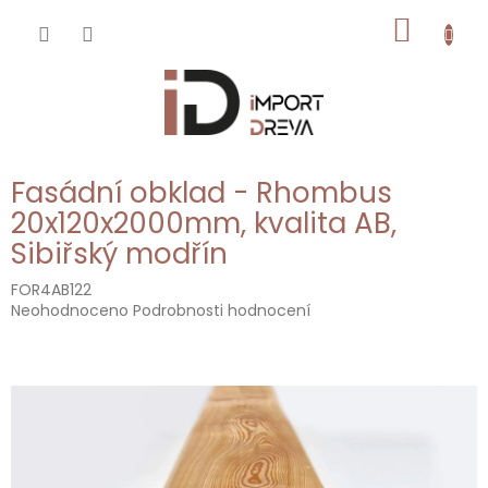
Přejít
NÁKUP
na
obsah
KOŠÍK
Fasádní obklad - Rhombus
20x120x2000mm, kvalita AB,
Sibiřský modřín
FOR4AB122
Průměrné
Neohodnoceno
Podrobnosti hodnocení
hodnocení
produktu
je
0,0
z
5
hvězdiček.