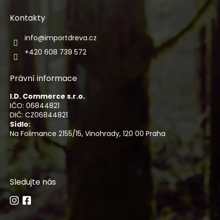
Kontakty
info
@
importdreva.cz
+420 608 739 572
Právní informace
I.D. Commerce s.r.o.
IČO: 06844821
DIČ: CZ06844821
Sídlo:
Na Folimance 2155/15, Vinohrady, 120 00 Praha
Sledujte nás