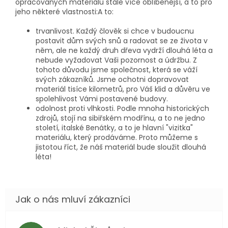
opracovaných materiálů stále více oblíbenější, a to pro
jeho některé vlastnosti:A to:
trvanlivost. Každý člověk si chce v budoucnu
postavit dům svých snů a radovat se ze života v
něm, ale ne každý druh dřeva vydrží dlouhá léta a
nebude vyžadovat Vaši pozornost a údržbu. Z
tohoto důvodu jsme společnost, která se váží
svých zákazníků. Jsme ochotni dopravovat
materiál tisíce kilometrů, pro Váš klid a důvěru ve
spolehlivost Vámi postavené budovy.
odolnost proti vlhkosti. Podle mnoha historických
zdrojů, stojí na sibiřském modřínu, a to ne jedno
století, italské Benátky, a to je hlavní "vizitka"
materiálu, který prodáváme. Proto můžeme s
jistotou říct, že náš materiál bude sloužit dlouhá
léta!