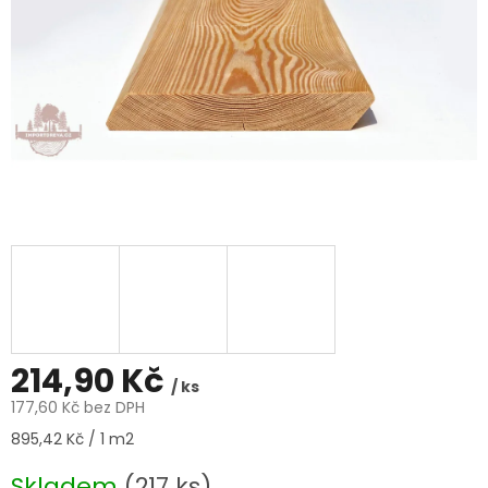
214,90 Kč
/ ks
177,60 Kč bez DPH
Měrná
895,42 Kč / 1 m2
cena:
Skladem
(217 ks)