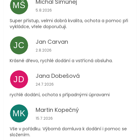
Michal Šimůnej
MŠ
Hodnocení obchodu je 5 z 5 hvězdiček.
5.8.2026
Super přístup, velmi dobrá kvalita, ochota a pomoc při
vykládce, vřele doporučuji.
Jan Carvan
JC
Hodnocení obchodu je 5 z 5 hvězdiček.
2.8.2026
Krásné dřevo, rychlé dodání a vstřícná obsluha.
Jana Dobešová
JD
Hodnocení obchodu je 5 z 5 hvězdiček.
24.7.2026
rychlé dodání, ochota s případnými úpravami
Martin Kopečný
MK
Hodnocení obchodu je 5 z 5 hvězdiček.
15.7.2026
Vše v pořádku. Výborná domluva k dodání i pomoc se
složením.