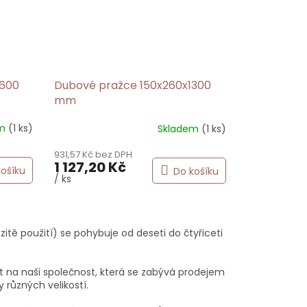
1600
Dubové pražce 150x260x1300
mm
em
(1 ks)
Skladem
(1 ks)
Průměrné
hodnocení
931,57 Kč bez DPH
produktu
1 127,20 Kč
je
košíku
Do košíku
/ ks
5,0
z
5
hvězdiček.
itě použití) se pohybuje od deseti do čtyřiceti
it na naši společnost, která se zabývá prodejem
 různých velikostí.