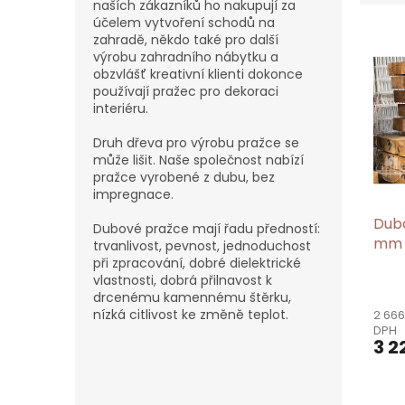
naších zákazníků ho nakupují za
e
účelem vytvoření schodů na
V
n
zahradě, někdo také pro další
ý
í
výrobu zahradního nábytku a
p
p
obzvlášť kreativní klienti dokonce
i
r
používají pražec pro dekoraci
s
o
interiéru.
p
d
Druh dřeva pro výrobu pražce se
r
u
může lišit. Naše společnost nabízí
o
k
pražce vyrobené z dubu, bez
d
t
impregnace.
u
ů
Dub
k
Dubové pražce mají řadu předností:
mm
trvanlivost, pevnost, jednoduchost
t
při zpracování, dobré dielektrické
ů
vlastnosti, dobrá přilnavost k
drcenému kamennému štěrku,
nízká citlivost ke změně teplot.
2 666
DPH
3 2
P
o