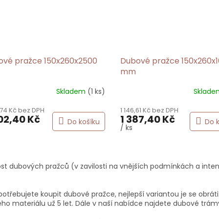
ové pražce 150x260x2500
Dubové pražce 150x260x
mm
Skladem
(1 ks)
Sklad
ěrné
ocení
,74 Kč bez DPH
1 146,61 Kč bez DPH
uktu
02,40 Kč
1 387,40 Kč
Do košíku
Do 
/ ks
O
iček.
v
st dubových pražců (v zavilosti na vnějších podmínkách a intenz
l
á
d
otřebujete koupit dubové pražce, nejlepší variantou je se obrát
a
o materiálu už 5 let. Dále v naší nabídce najdete dubové trámy
c
í