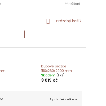
 OBCHODU
Přihlášení
NÁKUPNÍ
Prázdný košík
KOŠÍK
Í MATERIÁL
HODNOCENÍ OBCHODU
Dubové pražce
 mm
150x260x2900 mm
)
Skladem
(1 ks)
3 019 Kč
ně
9
položek celkem