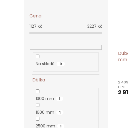
s
t
r
Cena
a
n
1127
Kč
3227
Kč
n
í
p
a
Dub
n
mm
e
Na skladě
9
l
Délka
2 409
DPH
2 9
1300 mm
1
1600 mm
1
2500 mm
1