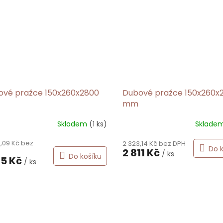
ové pražce 150x260x2800
Dubové pražce 150x260x
mm
Skladem
(1 ks)
Sklade
,09 Kč bez
2 323,14 Kč bez DPH
Do 
2 811 Kč
/ ks
Do košíku
15 Kč
/ ks