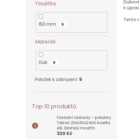
Dubové
Tloušťka
k úprav
Tento 
150 mm
9
Materiál
Dub
9
Položek k zobrazení:
9
Top 10 produktů
Fasádní obklady – palubky
Tatran 20x145x2400 kvalita
AB, Sibiřský modřín
320 Kč