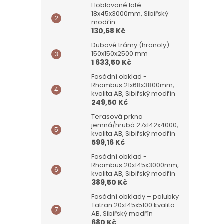
Hoblované latě
18x45x3000mm, Sibiřský
modřín
130,68 Kč
Dubové trámy (hranoly)
150x150x2500 mm
1 633,50 Kč
Fasádní obklad -
Rhombus 21x68x3800mm,
kvalita AB, Sibiřský modřín
249,50 Kč
Terasová prkna
jemná/hrubá 27x142x4000,
kvalita AB, Sibiřský modřín
599,16 Kč
Fasádní obklad -
Rhombus 20x145x3000mm,
kvalita AB, Sibiřský modřín
389,50 Kč
Fasádní obklady – palubky
Tatran 20x145x5100 kvalita
AB, Sibiřský modřín
680 Kč