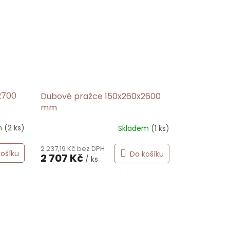
2700
Dubové pražce 150x260x2600
mm
m
(2 ks)
Skladem
(1 ks)
2 237,19 Kč bez DPH
košíku
Do košíku
2 707 Kč
/ ks