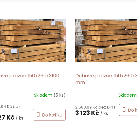
ové pražce 150x260x3100
Dubové pražce 150x260x
mm
Skladem
(5 ks)
Sklade
Průměrné
hodnocení
,94 Kč bez
2 580,99 Kč bez DPH
produktu
Do 
3 123 Kč
je
/ ks
Do košíku
27 Kč
/ ks
5,0
z
5
hvězdiček.