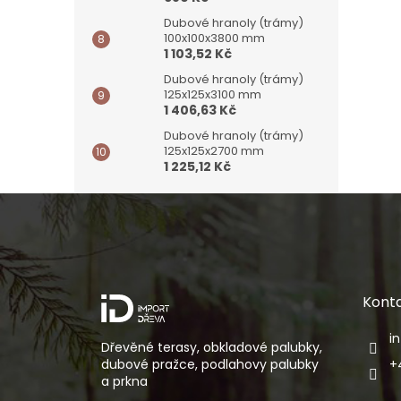
Dubové hranoly (trámy)
100x100x3800 mm
1 103,52 Kč
Dubové hranoly (trámy)
125x125x3100 mm
1 406,63 Kč
Dubové hranoly (trámy)
125x125x2700 mm
1 225,12 Kč
Z
á
p
a
t
í
Kont
i
Dřevěné terasy, obkladové palubky,
dubové pražce, podlahovy palubky
+
a prkna