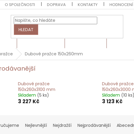
O SPOLEČNOSTI
DOPRAVA
KONTAKTY
HODNOCENÍ
HLEDAT
EZIVO
HRANOLY A LATĚ
BARVY A LAKY
MONTÁŽN
pražce
Dubové pražce 150x260mm
rodávanější
Dubové pražce
Dubové pražce
150x260x3100 mm
150x260x3000
Skladem
(5 ks)
Skladem
(10 ks
3 227 Kč
3 123 Kč
ručujeme
Nejlevnější
Nejdražší
Nejprodávanější
Abeced