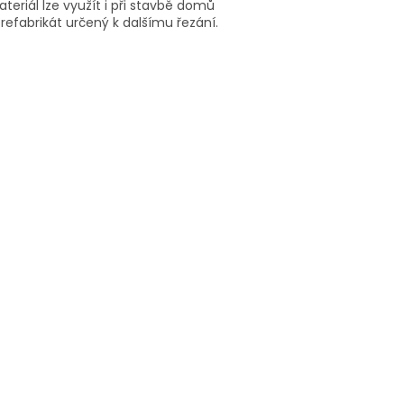
riál lze využít i při stavbě domů
refabrikát určený k dalšímu řezání.