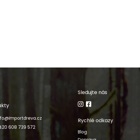
Sledujte nás
akty
nfo
@
importdreva.cz
Rychlé odkazy
420 608 739 572
Blog
Doprava