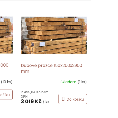
3000
Dubové pražce 150x260x2900
mm
m
(10 ks)
Skladem
(1 ks)
2 495,04 Kč bez
košíku
DPH
Do košíku
3 019 Kč
/ ks