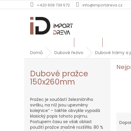
Přejít
+420 608 739 572
info@importdreva.cz
na
obsah
TERASOVÁ PRKNA
PALUBKY
DUBOVÉ Ř
Domů
Dubové řezivo
Dubové trámy a 
Nejp
Dubové pražce
150x260mm
Pražec je součástí železničního
svršku, na níž jsou upevněny
kolejnice“ – takhle obvykle vypadá
Ř
klasický popis tohoto pojmu.
a
Postupem času se však oblast
Dopo
použití pražce značně rozšířila. 80 %
z