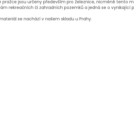
 pražce jsou určeny především pro železnice, nicméně tento mate
p
ám rekreačních či zahradních pozemků a jedná se o vynikající p
r
v
materiál se nachází v našem skladu u Prahy.
k
y
v
ý
p
i
s
u