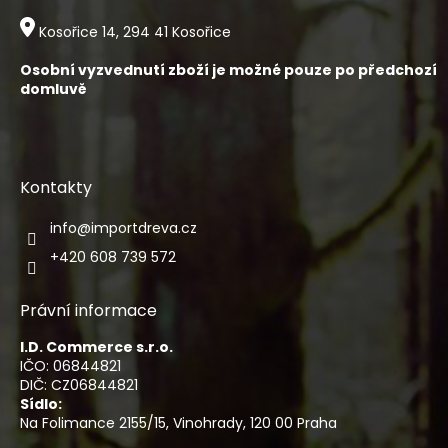
s
Kosořice 14, 294 41 Kosořice
u
Osobní vyzvednutí zboží je možné pouze po předchozí
domluvě
Kontakty
info
@
importdreva.cz
+420 608 739 572
Právní informace
I.D. Commerce s.r.o.
IČO: 06844821
DIČ: CZ06844821
Sídlo:
Na Folimance 2155/15, Vinohrady, 120 00 Praha