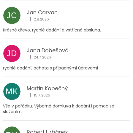
Jan Carvan
JC
|
2.8.2026
Hodnocení obchodu je 5 z 5 hvězdiček.
Krásné dřevo, rychlé dodání a vstřícná obsluha.
Jana Dobešová
JD
|
24.7.2026
Hodnocení obchodu je 5 z 5 hvězdiček.
rychlé dodání, ochota s případnými úpravami
Martin Kopečný
MK
|
15.7.2026
Hodnocení obchodu je 5 z 5 hvězdiček.
Vše v pořádku. Výborná domluva k dodání i pomoc se
složením.
Robert Urbánek