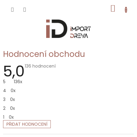
Přejít
NÁKUP
na
obsah
KOŠÍK
Hodnocení obchodu
5,0
Průměrné
136 hodnocení
hodnocení
obchodu
je
5
136x
5,0
z
4
0x
5
hvězdiček.
3
0x
2
0x
1
0x
PŘIDAT HODNOCENÍ
V