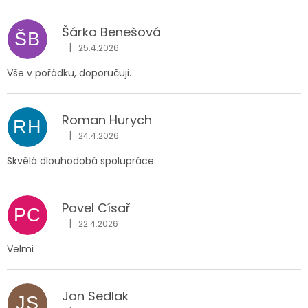
Šárka Benešová
ŠB
|
25.4.2026
Hodnocení obchodu je 5 z 5 hvězdiček.
Vše v pořádku, doporučuji.
Roman Hurych
RH
|
24.4.2026
Hodnocení obchodu je 5 z 5 hvězdiček.
Skvělá dlouhodobá spolupráce.
Pavel Císař
PC
|
22.4.2026
Hodnocení obchodu je 5 z 5 hvězdiček.
Velmi
Jan Sedlak
JS