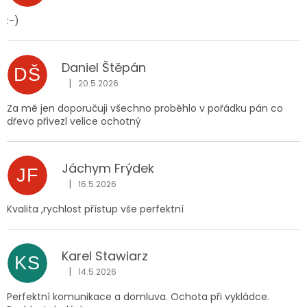
:-)
Daniel Štěpán
DŠ
|
20.5.2026
Hodnocení obchodu je 5 z 5 hvězdiček.
Za mě jen doporučuji všechno proběhlo v pořádku pán co
dřevo přivezl velice ochotný
Jáchym Frýdek
JF
|
16.5.2026
Hodnocení obchodu je 5 z 5 hvězdiček.
Kvalita ,rychlost přístup vše perfektní
Karel Stawiarz
KS
|
14.5.2026
Hodnocení obchodu je 5 z 5 hvězdiček.
Perfektní komunikace a domluva. Ochota při vykládce.