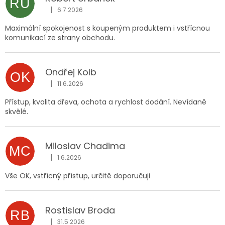
RU
|
6.7.2026
Hodnocení obchodu je 5 z 5 hvězdiček.
Maximální spokojenost s koupeným produktem i vstřícnou
komunikací ze strany obchodu.
Ondřej Kolb
OK
|
11.6.2026
Hodnocení obchodu je 5 z 5 hvězdiček.
Přístup, kvalita dřeva, ochota a rychlost dodání. Nevídaně
skvělé.
Miloslav Chadima
MC
|
1.6.2026
Hodnocení obchodu je 5 z 5 hvězdiček.
Vše OK, vstřícný přístup, určitě doporučuji
Rostislav Broda
RB
|
31.5.2026
Hodnocení obchodu je 5 z 5 hvězdiček.