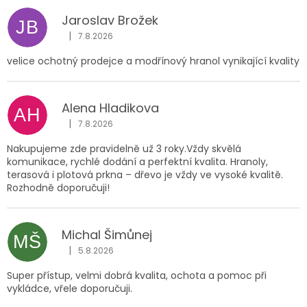
ý
p
Jaroslav Brožek
JB
i
|
7.8.2026
Hodnocení obchodu je 5 z 5 hvězdiček.
s
h
velice ochotný prodejce a modřínový hranol vynikající kvality
o
d
n
Alena Hladikova
AH
o
|
7.8.2026
Hodnocení obchodu je 5 z 5 hvězdiček.
c
Nakupujeme zde pravidelně už 3 roky.Vždy skvělá
e
komunikace, rychlé dodání a perfektní kvalita. Hranoly,
n
terasová i plotová prkna – dřevo je vždy ve vysoké kvalitě.
í
Rozhodně doporučuji!
Michal Šimůnej
MŠ
|
5.8.2026
Hodnocení obchodu je 5 z 5 hvězdiček.
Super přístup, velmi dobrá kvalita, ochota a pomoc při
vykládce, vřele doporučuji.