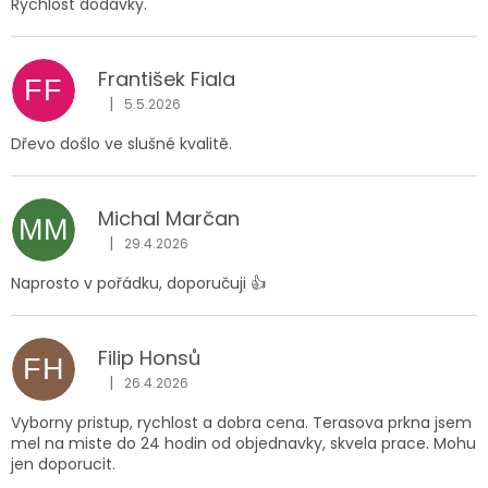
Rychlost dodávky.
František Fiala
FF
|
5.5.2026
Hodnocení obchodu je 5 z 5 hvězdiček.
Dřevo došlo ve slušné kvalitě.
Michal Marčan
MM
|
29.4.2026
Hodnocení obchodu je 5 z 5 hvězdiček.
Naprosto v pořádku, doporučuji 👍
Filip Honsů
FH
|
26.4.2026
Hodnocení obchodu je 5 z 5 hvězdiček.
Vyborny pristup, rychlost a dobra cena. Terasova prkna jsem
mel na miste do 24 hodin od objednavky, skvela prace. Mohu
jen doporucit.