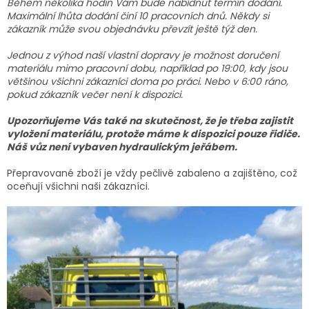
Během několika hodin Vám bude nabídnut termín dodání.
Maximální lhůta dodání činí 10 pracovních dnů. Někdy si
zákazník může svou objednávku převzít ještě týž den.
Jednou z výhod naší vlastní dopravy je možnost doručení
materiálu mimo pracovní dobu, například po 19:00, kdy jsou
většinou všichni zákazníci doma po práci. Nebo v 6:00 ráno,
pokud zákazník večer není k dispozici.
Upozorňujeme Vás také na skutečnost, že je třeba zajistit
vyložení materiálu, protože máme k dispozici pouze řidiče.
Náš vůz není vybaven hydraulickým jeřábem.
Přepravované zboží je vždy pečlivě zabaleno a zajištěno, což
oceňují všichni naši zákazníci.