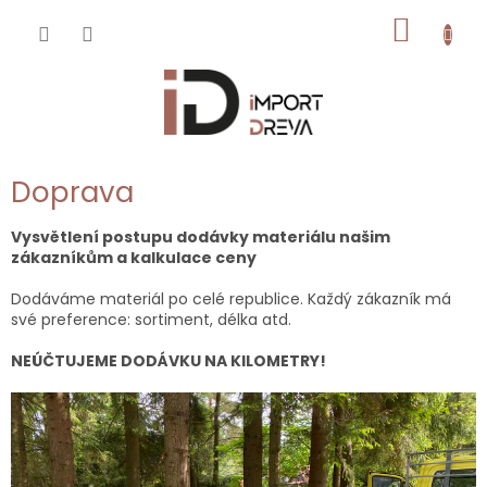
Přejít
NÁKUP
na
obsah
KOŠÍK
Doprava
Vysvětlení postupu dodávky materiálu našim
zákazníkům a kalkulace ceny
Dodáváme materiál po celé republice. Každý zákazník má
své preference: sortiment, délka atd.
NEÚČTUJEME DODÁVKU NA KILOMETRY!