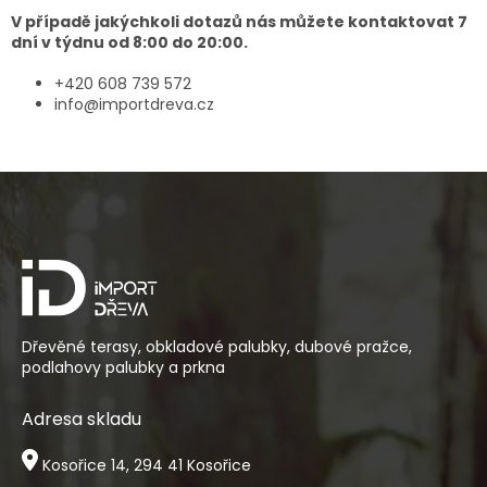
V případě jakýchkoli dotazů nás můžete kontaktovat 7
dní v týdnu od 8:00 do 20:00.
+420 608 739 572
info@importdreva.cz
Z
á
p
a
t
í
Dřevěné terasy, obkladové palubky, dubové pražce,
podlahovy palubky a prkna
Adresa skladu
Kosořice 14, 294 41 Kosořice