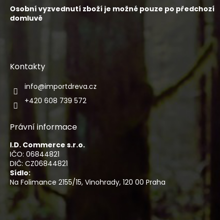
Osobní vyzvednutí zboží je možné pouze po předchozí
domluvě
Kontakty
info
@
importdreva.cz
+420 608 739 572
Právní informace
I.D. Commerce s.r.o.
IČO: 06844821
DIČ: CZ06844821
Sídlo:
Na Folimance 2155/15, Vinohrady, 120 00 Praha