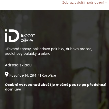
Zobrazit další hodnocení
Z
á
p
a
t
í
Dřevěné terasy, obkladové palubky, dubové pražce,
podlahovy palubky a prkna
Adresa skladu
Kosořice 14, 294 41 Kosořice
Osobní vyzvednutí zboží je možné pouze po předchozí
domluvě