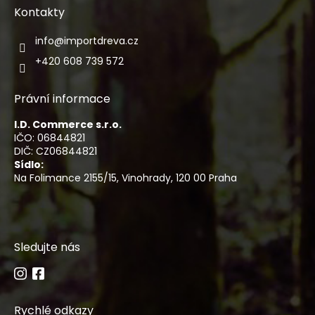
Kontakty
info
@
importdreva.cz
+420 608 739 572
Právní informace
I.D. Commerce s.r.o.
IČO: 06844821
DIČ: CZ06844821
Sídlo:
Na Folimance 2155/15, Vinohrady, 120 00 Praha
Sledujte nás
Rychlé odkazy