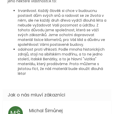
jeho některé vlastnosti:A to:
trvanlivost. Každý člověk si chce v budoucnu
postavit dům svých snů a radovat se ze života v
něm, ale ne každý druh dřeva vydrží dlouhá léta a
nebude vyžadovat Vaši pozornost a údržbu. Z
tohoto důvodu jsme společnost, která se váží
svých zákazníků. Jsme ochotni dopravovat
materiál tisíce kilometrů, pro Váš klid a důvěru ve
spolehlivost Vámi postavené budovy.
odolnost proti vlhkosti. Podle mnoha historických
zdrojů, stojí na sibiřském modřínu, a to ne jedno
století, italské Benátky, a to je hlavní "vizitka"
materiálu, který prodáváme. Proto můžeme s
jistotou říct, že náš materiál bude sloužit dlouhá
léta!
Michal Šimůnej
MŠ