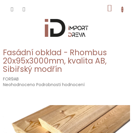
Přejít
NÁKUP
na
obsah
KOŠÍK
Fasádní obklad - Rhombus
20x95x3000mm, kvalita AB,
Sibiřský modřín
FOR9AB
Průměrné
Neohodnoceno
Podrobnosti hodnocení
hodnocení
produktu
je
0,0
z
5
hvězdiček.