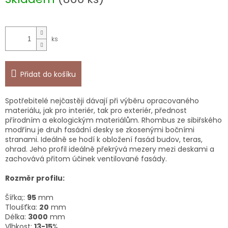
Přidat do košíku
Spotřebitelé nejčastěji dávají při výběru opracovaného
materiálu, jak pro interiér, tak pro exteriér, přednost
přírodním a ekologickým materiálům. Rhombus ze sibiřského
modřínu je druh fasádní desky se zkosenými bočními
stranami. Ideálně se hodí k obložení fasád budov, teras,
ohrad. Jeho profil ideálně překrývá mezery mezi deskami a
zachovává přitom účinek ventilované fasády.
Rozměr profilu:
Šířka;:
95
mm
Tloušťka:
20
mm
Délka:
3000
mm
Vlhkost:
13-15
%