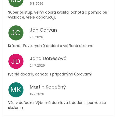
Hodnocení obchodu je 5 z 5 hvězdiček.
5.8.2026
Super přístup, velmi dobrá kvalita, ochota a pomoc při
vykládce, vřele doporučuji.
Jan Carvan
JC
Hodnocení obchodu je 5 z 5 hvězdiček.
2.8.2026
Krásné dřevo, rychlé dodání a vstřícná obsluha.
Jana Dobešová
JD
Hodnocení obchodu je 5 z 5 hvězdiček.
24.7.2026
rychlé dodání, ochota s případnými úpravami
Martin Kopečný
MK
Hodnocení obchodu je 5 z 5 hvězdiček.
15.7.2026
Vše v pořádku. Výborná domluva k dodání i pomoc se
složením.