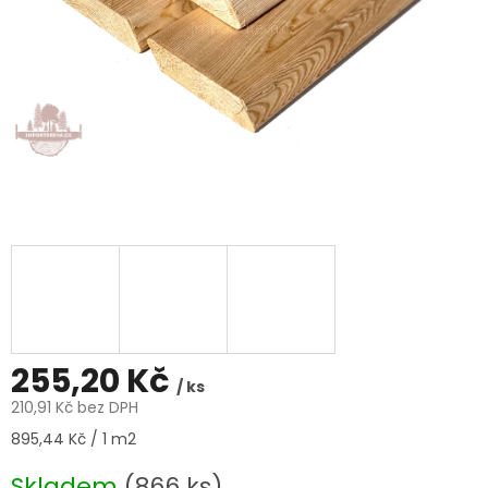
255,20 Kč
/ ks
210,91 Kč bez DPH
Měrná
895,44 Kč / 1 m2
cena:
Skladem
(866 ks)