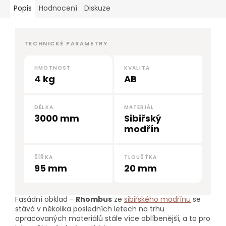
Popis
Hodnocení
Diskuze
TECHNICKÉ PARAMETRY
HMOTNOST
KVALITA
4 kg
AB
DÉLKA
MATERIÁL
3000 mm
Sibiřský
modřín
ŠÍŘKA
TLOUŠŤKA
95 mm
20 mm
Fasádní obklad -
Rhombus
ze
sibiřského modřínu
se
stává v několika posledních letech na trhu
opracovaných materiálů stále více oblíbenější, a to pro