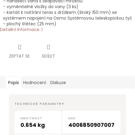
- nanášecí vana s okapávací mřížkou
- vyměnitelné vložky do vany (3 ks)
- kartáč k natírání teras s držákem (široký 150 mm) se
systémem napojení na Osmo Systémovou teleskopickou tyč
- plochý štětec (25 mm)
Detailní informace
ZEPTAT SE
SDÍLET
Popis
Hodnocení
Diskuze
TECHNICKÉ PARAMETRY
HMOTNOST
EAN
0.654 kg
4006850907007