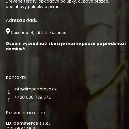
Dřevěné terasy, obkladové palubky, dubové pražce,
podlahovy palubky a prkna
Adresa skladu
Kosořice 14, 294 41 Kosořice
Osobní vyzvednutí zboží je možné pouze po předchozí
domluvě
Kontakty
info
@
importdreva.cz
+420 608 739 572
Právní informace
I.D. Commerce s.r.o.
IČO: 06844821