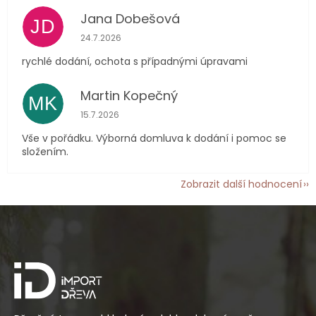
Jana Dobešová
JD
Hodnocení obchodu je 5 z 5 hvězdiček.
24.7.2026
rychlé dodání, ochota s případnými úpravami
Martin Kopečný
MK
Hodnocení obchodu je 5 z 5 hvězdiček.
15.7.2026
Vše v pořádku. Výborná domluva k dodání i pomoc se
složením.
Zobrazit další hodnocení
Z
á
p
a
t
í