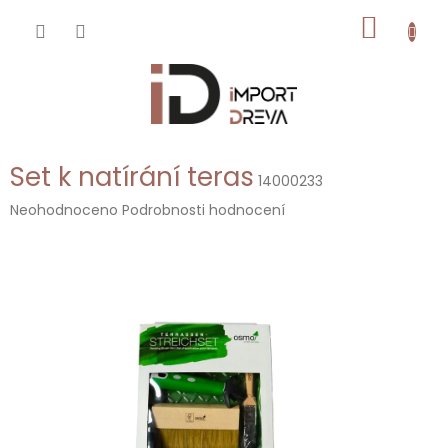
Přejít
NÁKUP
na
obsah
KOŠÍK
Set k natírání teras
14000233
Průměrné
Neohodnoceno
Podrobnosti hodnocení
hodnocení
produktu
je
0,0
z
5
hvězdiček.