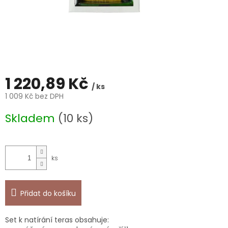
1 220,89 Kč
/ ks
1 009 Kč bez DPH
Měrná
Skladem
(10 ks)
cena:
Přidat do košíku
Set k natírání teras obsahuje: