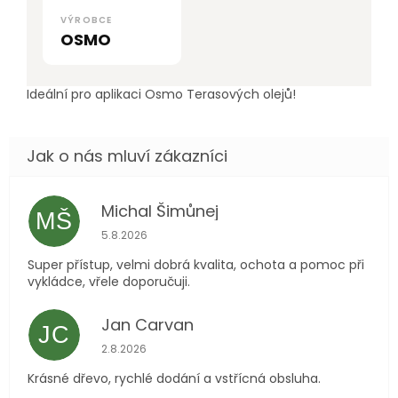
VÝROBCE
OSMO
Ideální pro aplikaci Osmo Terasových olejů!
Michal Šimůnej
MŠ
Hodnocení obchodu je 5 z 5 hvězdiček.
5.8.2026
Super přístup, velmi dobrá kvalita, ochota a pomoc při
vykládce, vřele doporučuji.
Jan Carvan
JC
Hodnocení obchodu je 5 z 5 hvězdiček.
2.8.2026
Krásné dřevo, rychlé dodání a vstřícná obsluha.