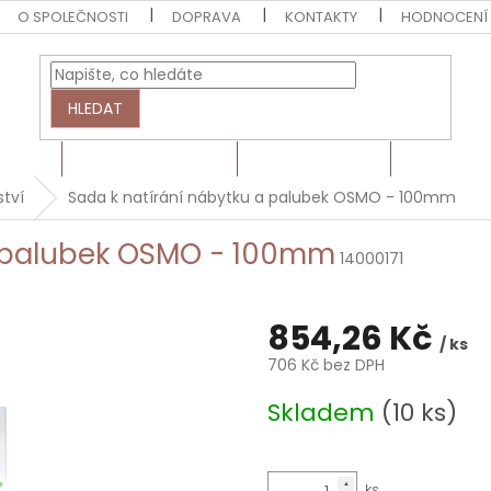
O SPOLEČNOSTI
DOPRAVA
KONTAKTY
HODNOCENÍ
HLEDAT
EZIVO
HRANOLY A LATĚ
BARVY A LAKY
MONTÁŽN
ství
Sada k natírání nábytku a palubek OSMO - 100mm
a palubek OSMO - 100mm
14000171
854,26 Kč
/ ks
706 Kč bez DPH
Měrná
Skladem
(10 ks)
cena: