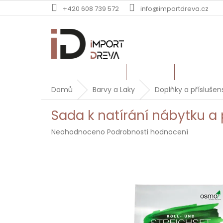
Přejít
+420 608 739 572
info@importdreva.cz
na
obsah
TERASOVÁ PRKNA
PALUBKY
DUBOVÉ Ř
Domů
Barvy a Laky
Doplňky a příslušen
Sada k natírání nábytku 
Průměrné
Neohodnoceno
Podrobnosti hodnocení
hodnocení
produktu
je
0,0
z
5
hvězdiček.