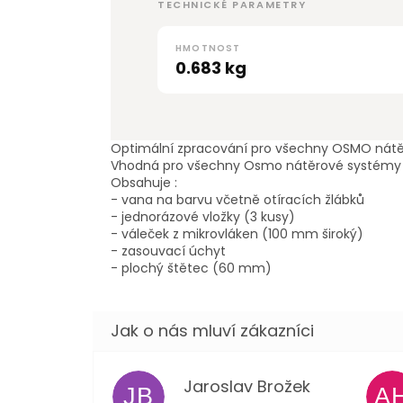
TECHNICKÉ PARAMETRY
HMOTNOST
0.683 kg
Optimální zpracování pro všechny OSMO nátě
Vhodná pro všechny Osmo nátěrové systémy k 
Obsahuje :
- vana na barvu včetně otíracích žlábků
- jednorázové vložky (3 kusy)
- váleček z mikrovláken (100 mm široký)
- zasouvací úchyt
- plochý štětec (60 mm)
Jaroslav Brožek
JB
A