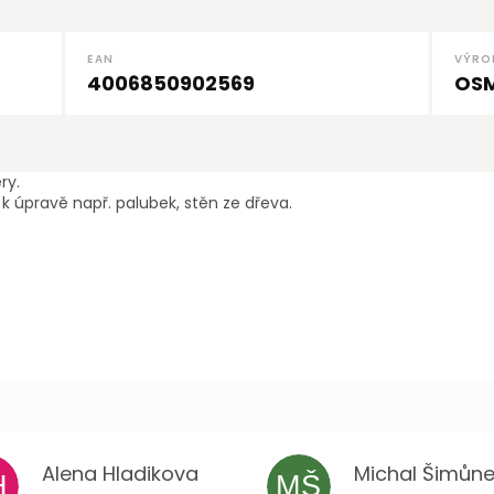
EAN
VÝRO
4006850902569
OS
ry.
úpravě např. palubek, stěn ze dřeva.
Alena Hladikova
Michal Šimůne
H
MŠ