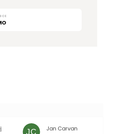
BCE
MO
j
Jan Carvan
JC