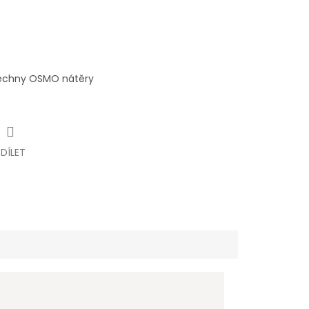
šechny OSMO nátěry
SDÍLET