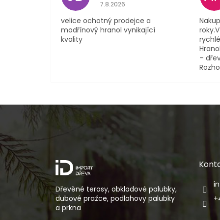
Hodnocení obchodu je 5 z 5 hvězdi
7.8.2026
velice ochotný prodejce a
Nakup
modřínový hranol vynikající
roky.
kvality
rychlé
Hranol
– dřev
Rozho
Z
á
p
a
t
í
Kont
i
Dřevěné terasy, obkladové palubky,
dubové pražce, podlahovy palubky
+
a prkna