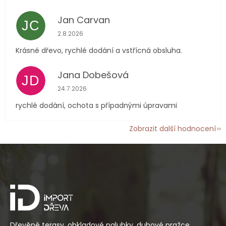
Jan Carvan
JC
Hodnocení obchodu je 5 z 5 hvězdiček.
2.8.2026
Krásné dřevo, rychlé dodání a vstřícná obsluha.
Jana Dobešová
JD
Hodnocení obchodu je 5 z 5 hvězdiček.
24.7.2026
rychlé dodání, ochota s případnými úpravami
Zobrazit další hodnocení
Z
á
p
a
t
í
Dřevěné terasy, obkladové palubky, dubové pražce,