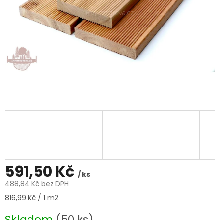
591,50 Kč
/ ks
488,84 Kč bez DPH
Měrná
816,99 Kč / 1 m2
cena:
Skladem
(50 ks)