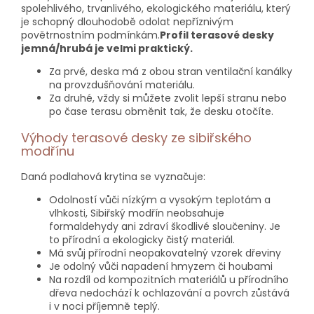
spolehlivého, trvanlivého, ekologického materiálu, který
je schopný dlouhodobě odolat nepříznivým
povětrnostním podmínkám.
Profil terasové desky
jemná/hrubá je velmi praktický.
Za prvé, deska má z obou stran ventilační kanálky
na provzdušňování materiálu.
Za druhé, vždy si můžete zvolit lepší stranu nebo
po čase terasu obměnit tak, že desku otočíte.
Výhody terasové desky ze sibiřského
modřínu
Daná podlahová krytina se vyznačuje:
Odolností vůči nízkým a vysokým teplotám a
vlhkosti, Sibiřský modřín neobsahuje
formaldehydy ani zdraví škodlivé sloučeniny. Je
to přírodní a ekologicky čistý materiál.
Má svůj přírodní neopakovatelný vzorek dřeviny
Je odolný vůči napadení hmyzem či houbami
Na rozdíl od kompozitních materiálů u přírodního
dřeva nedochází k ochlazování a povrch zůstává
i v noci příjemně teplý.