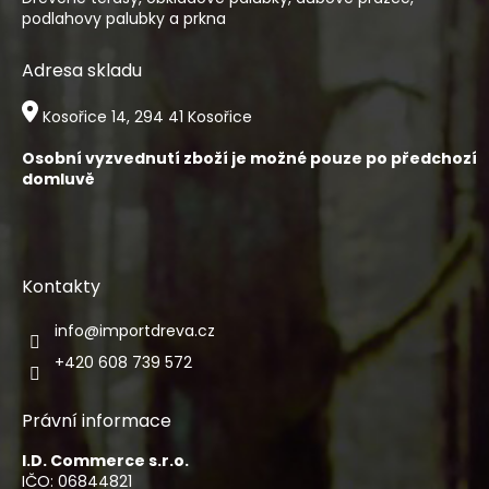
podlahovy palubky a prkna
Adresa skladu
Kosořice 14, 294 41 Kosořice
Osobní vyzvednutí zboží je možné pouze po předchozí
domluvě
Kontakty
info
@
importdreva.cz
+420 608 739 572
Právní informace
I.D. Commerce s.r.o.
IČO: 06844821