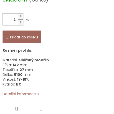
Přidat do košíku
Rozměr profilu:
Materiál:
sibiřský modřín
Šířka:
142
mm
Tloušťka:
27
mm
Délka:
5100
mm
Vlhkost:
13-15
%
Kvalita:
BC
Detailní informace