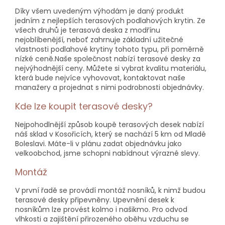
Díky všem uvedeným výhodám je daný produkt
jedním z nejlepších terasových podlahových krytin. Ze
všech druhů je terasová deska z modřínu
nejoblíbenější, neboť zahrnuje základní užitečné
vlastnosti podlahové krytiny tohoto typu, při poměrně
nízké ceně.Naše společnost nabízí terasové desky za
nejvýhodnější ceny. Můžete si vybrat kvalitu materiálu,
která bude nejvíce vyhovovat, kontaktovat naše
manažery a projednat s nimi podrobnosti objednávky.
Kde lze koupit terasové desky?
Nejpohodlnější způsob koupě terasových desek nabízí
náš sklad v Kosořicích, který se nachází 5 km od Mladé
Boleslavi. Máte-li v plánu zadat objednávku jako
velkoobchod, jsme schopni nabídnout výrazné slevy.
Mоntáž
V první řadě se provádí montáž nosníků, k nimž budou
terasové desky připevněny. Upevnění desek k
nosníkům lze provést kolmo i našikmo. Pro odvod
vlhkosti a zajištění přirozeného oběhu vzduchu se