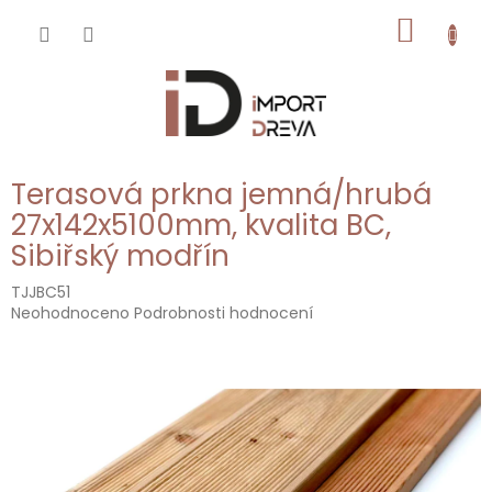
Přejít
NÁKUP
na
obsah
KOŠÍK
Terasová prkna jemná/hrubá
27x142x5100mm, kvalita BC,
Sibiřský modřín
TJJBC51
Průměrné
Neohodnoceno
Podrobnosti hodnocení
hodnocení
produktu
je
0,0
z
5
hvězdiček.