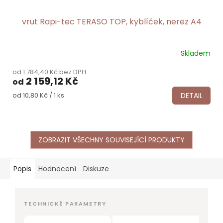
vrut Rapi-tec TERASO TOP, kyblíček, nerez A4
Skladem
od 1 784,40 Kč bez DPH
2 159,12 Kč
od
Měrná
DETAIL
od 10,80 Kč / 1 ks
cena:
ZOBRAZIT VŠECHNY SOUVISEJÍCÍ PRODUKTY
Popis
Hodnocení
Diskuze
TECHNICKÉ PARAMETRY