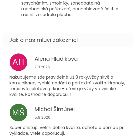
sesycháním, smolníky, zanedbatelná
mechanická poškození, neohoblované části a
menší zmodralá plocha.
Alena Hladikova
AH
Hodnocení obchodu je 5 z 5 hvězdiček.
7.8.2026
Nakupujeme zde pravidelně už 3 roky.Vždy skvělá
komunikace, rychlé dodání a perfektní kvalita. Hranoly,
terasová i plotová prkna – dřevo je vždy ve vysoké
kvalitě. Rozhodně doporučuji!
Michal Šimůnej
MŠ
Hodnocení obchodu je 5 z 5 hvězdiček.
5.8.2026
Super přístup, velmi dobrá kvalita, ochota a pomoc při
vykládce, vřele doporučuji.