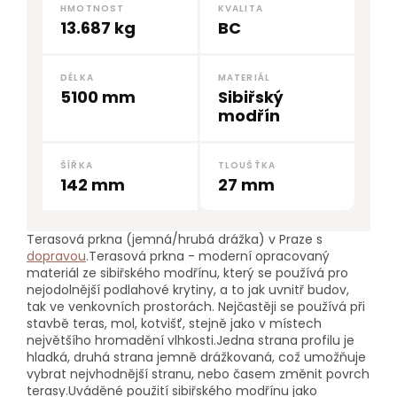
HMOTNOST
KVALITA
13.687 kg
BC
DÉLKA
MATERIÁL
5100 mm
Sibiřský
modřín
ŠÍŘKA
TLOUŠŤKA
142 mm
27 mm
Terasová prkna (jemná/hrubá drážka) v Praze s
dopravou
.Terasová prkna - moderní opracovaný
materiál ze sibiřského modřínu, který se používá pro
nejodolnější podlahové krytiny, a to jak uvnitř budov,
tak ve venkovních prostorách. Nejčastěji se používá při
stavbě teras, mol, kotvišť, stejně jako v místech
největšího hromadění vlhkosti.Jedna strana profilu je
hladká, druhá strana jemně drážkovaná, což umožňuje
vybrat nejvhodnější stranu, nebo časem změnit povrch
terasy.Uváděné použití sibiřského modřínu jako