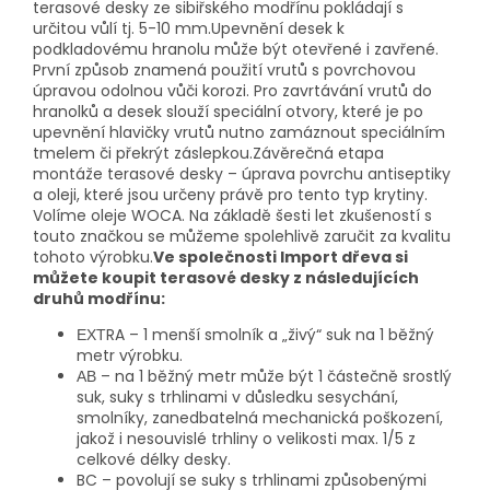
terasové desky ze sibiřského modřínu pokládají s
určitou vůlí tj. 5-10 mm.Upevnění desek k
podkladovému hranolu může být otevřené i zavřené.
První způsob znamená použití vrutů s povrchovou
úpravou odolnou vůči korozi. Pro zavrtávání vrutů do
hranolků a desek slouží speciální otvory, které je po
upevnění hlavičky vrutů nutno zamáznout speciálním
tmelem či překrýt záslepkou.Závěrečná etapa
montáže terasové desky – úprava povrchu antiseptiky
a oleji, které jsou určeny právě pro tento typ krytiny.
Volíme oleje WOCA. Na základě šesti let zkušeností s
touto značkou se můžeme spolehlivě zaručit za kvalitu
tohoto výrobku.
Ve společnosti Import dřeva si
můžete koupit terasové desky z následujících
druhů modřínu:
ЕХТRA – 1 menší smolník a „živý“ suk na 1 běžný
metr výrobku.
АВ – na 1 běžný metr může být 1 částečně srostlý
suk, suky s trhlinami v důsledku sesychání,
smolníky, zanedbatelná mechanická poškození,
jakož i nesouvislé trhliny o velikosti max. 1/5 z
celkové délky desky.
BC – povolují se suky s trhlinami způsobenými