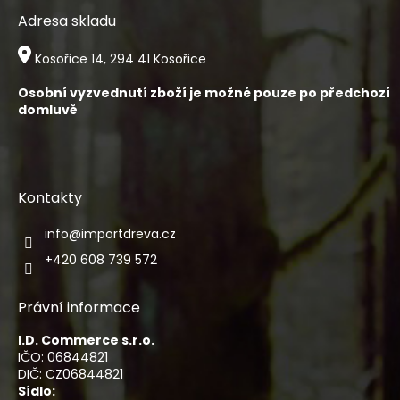
Adresa skladu
Kosořice 14, 294 41 Kosořice
Osobní vyzvednutí zboží je možné pouze po předchozí
domluvě
Kontakty
info
@
importdreva.cz
+420 608 739 572
Právní informace
I.D. Commerce s.r.o.
IČO: 06844821
DIČ: CZ06844821
Sídlo: