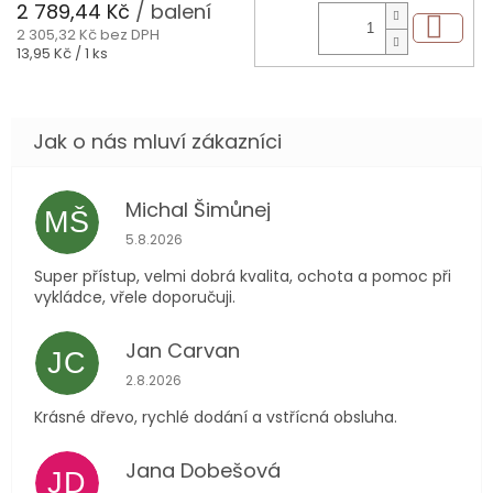
2 789,44 Kč
/ balení
Do 
2 305,32 Kč bez DPH
Měrná
13,95 Kč / 1 ks
cena:
Michal Šimůnej
MŠ
Hodnocení obchodu je 5 z 5 hvězdiček.
5.8.2026
Super přístup, velmi dobrá kvalita, ochota a pomoc při
vykládce, vřele doporučuji.
Jan Carvan
JC
Hodnocení obchodu je 5 z 5 hvězdiček.
2.8.2026
Krásné dřevo, rychlé dodání a vstřícná obsluha.
Jana Dobešová
JD