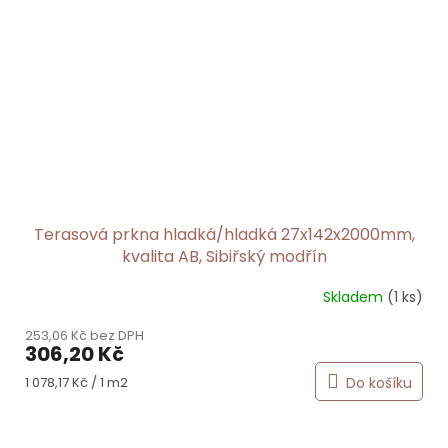
Terasová prkna hladká/hladká 27x142x2000mm,
kvalita AB, Sibiřský modřín
Skladem
(1 ks)
253,06 Kč bez DPH
306,20 Kč
Měrná
Do košíku
1 078,17 Kč / 1 m2
cena: