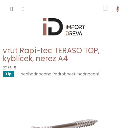
Přejít
NÁKUP
na
obsah
KOŠÍK
vrut Rapi-tec TERASO TOP,
kyblíček, nerez A4
211/5-5
Průměrné
Neohodnoceno
Podrobnosti hodnocení
Tip
hodnocení
produktu
je
0,0
z
5
hvězdiček.