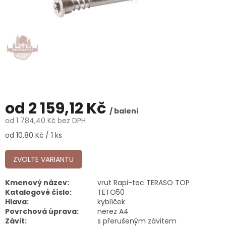
od
2 159,12 Kč
/ balení
od
1 784,40 Kč
bez DPH
Měrná
od 10,80 Kč / 1 ks
cena:
ZVOLTE VARIANTU
Kmenový název:
vrut Rapi-tec TERASO TOP
Katalogové číslo:
TETO50
Hlava:
kyblíček
Povrchová úprava:
nerez A4
Závit:
s přerušeným závitem