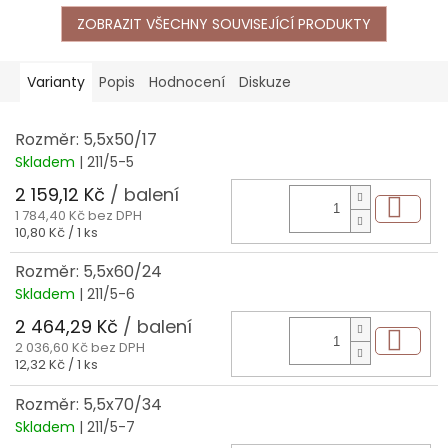
ZOBRAZIT VŠECHNY SOUVISEJÍCÍ PRODUKTY
Varianty
Popis
Hodnocení
Diskuze
Rozměr: 5,5x50/17
Skladem
| 211/5-5
2 159,12 Kč
/ balení
Do 
1 784,40 Kč bez DPH
Měrná
10,80 Kč / 1 ks
cena:
Rozměr: 5,5x60/24
Skladem
| 211/5-6
2 464,29 Kč
/ balení
Do 
2 036,60 Kč bez DPH
Měrná
12,32 Kč / 1 ks
cena:
Rozměr: 5,5x70/34
Skladem
| 211/5-7