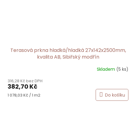
Terasová prkna hladká/hladká 27x142x2500mm,
kvalita AB, Sibiřský modřín
Skladem
(5 ks)
316,28 Kč bez DPH
382,70 Kč
Měrná
Do košíku
1 078,03 Kč / 1 m2
cena: