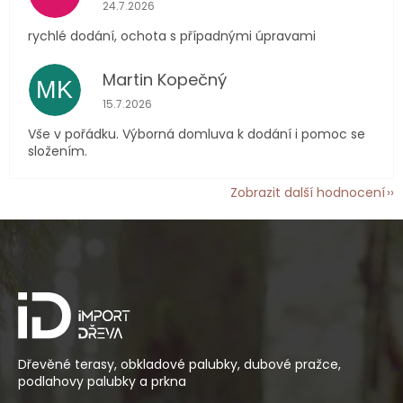
Hodnocení obchodu je 5 z 5 hvězdiček.
24.7.2026
rychlé dodání, ochota s případnými úpravami
Martin Kopečný
MK
Hodnocení obchodu je 5 z 5 hvězdiček.
15.7.2026
Vše v pořádku. Výborná domluva k dodání i pomoc se
složením.
Zobrazit další hodnocení
Z
á
p
a
t
í
Dřevěné terasy, obkladové palubky, dubové pražce,
podlahovy palubky a prkna