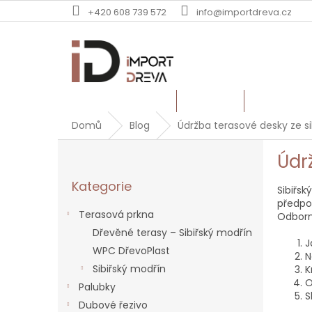
Přejít
+420 608 739 572
info@importdreva.cz
na
obsah
TERASOVÁ PRKNA
PALUBKY
DUBOVÉ Ř
Domů
Blog
Údržba terasové desky ze s
P
Údr
o
Přeskočit
s
Kategorie
kategorie
Sibiřsk
t
předpo
r
Terasová prkna
Odborn
a
Dřevěné terasy – Sibiřský modřín
n
J
WPC DřevoPlast
n
N
í
Sibiřský modřín
K
p
O
Palubky
S
a
Dubové řezivo