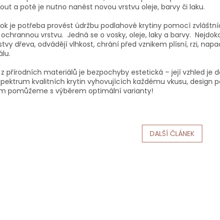
ut a poté je nutno nanést novou vrstvu oleje, barvy či laku.
rok je potřeba provést údržbu podlahové krytiny pomocí zvláštní
 ochrannou vrstvu. Jedná se o vosky, oleje, laky a barvy. Nejdoko
stvy dřeva, odvádějí vlhkost, chrání před vznikem plísní, rzi, nap
álu.
 z přírodních materiálů je bezpochyby estetická – její vzhled je
spektrum kvalitních krytin vyhovujících každému vkusu, design p
ám pomůžeme s výběrem optimální varianty!
DALŠÍ ČLÁNEK