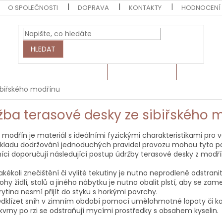
O SPOLEČNOSTI
DOPRAVA
KONTAKTY
HODNOCENÍ
HLEDAT
EZIVO
HRANOLY A LATĚ
BARVY A LAKY
MONTÁŽN
ibiřského modřínu
žba terasové desky ze sibiřského 
ý modřín je materiál s ideálními fyzickými charakteristikami pro 
kladu dodržování jednoduchých pravidel provozu mohou tyto podla
íci doporučují následující postup údržby terasové desky z modří
akékoli znečištění či vylité tekutiny je nutno neprodleně odstrani
ohy židlí, stolů a jiného nábytku je nutno obalit plstí, aby se 
rytina nesmí přijít do styku s horkými povrchy.
dklízet sníh v zimním období pomocí umělohmotné lopaty či ko
kvrny po rzi se odstraňují mycími prostředky s obsahem kyselin.