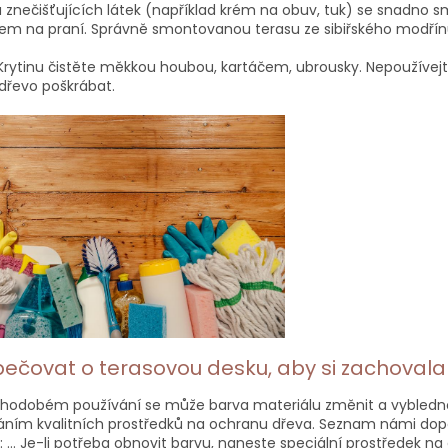
a znečišťujících látek (například krém na obuv, tuk) se snadno 
em na praní. Správně smontovanou terasu ze sibiřského modřínu
Krytinu čistěte měkkou houbou, kartáčem, ubrousky. Nepoužívejte 
dřevo poškrábat.
pečovat o terasovou desku, aby si zachovala 
ouhodobém používání se může barva materiálu změnit a vybledn
áním kvalitních prostředků na ochranu dřeva. Seznam námi dop
 … Je-li potřeba obnovit barvu, naneste speciální prostředek n