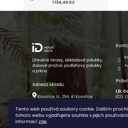
1 134,40 Kč
Z
á
p
a
t
í
Kont
i
Dřevěné terasy, obkladové palubky,
dubové pražce, podlahovy palubky
+
a prkna
Právn
Adresa skladu
I.D. 
Kosořice 14, 294 41 Kosořice
IČO: 
DIČ: 
Osobní vyzvednutí zboží je
Sídlo:
Tento web používá soubory cookie. Dalším proc
možné pouze po předchozí
Na Fol
tohoto webu vyjadřujete souhlas s jejich používání
domluvě
00 Pr
informací
zde
.