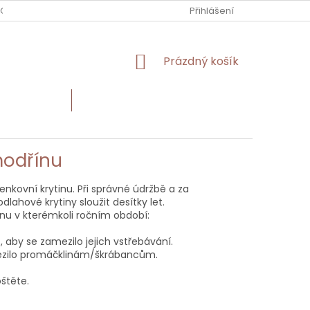
 OBCHODU
Přihlášení
NÁKUPNÍ
Prázdný košík
KOŠÍK
Í MATERIÁL
HODNOCENÍ OBCHODU
modřínu
venkovní krytinu. Při správné údržbě a za
hové krytiny sloužit desítky let.
nu v kterémkoli ročním období:
t, aby se zamezilo jejich vstřebávání.
zamezilo promáčklinám/škrábancům.
štěte.