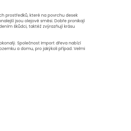
ch prostředků, které na povrchu desek
nalejší jsou olejové směsi. Dobře pronikají
adením škůdci, taktéž zvýrazňují krásu
 dokonalý. Společnost Import dřeva nabízí
ozemku a domu, pro jakýkoli případ. Velmi