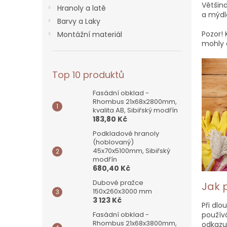
n
Většin
Hranoly a latě
e
a mýdl
Barvy a Laky
l
Pozor! 
Montážní materiál
mohly 
Top 10 produktů
Fasádní obklad -
Rhombus 21x68x2800mm,
kvalita AB, Sibiřský modřín
183,80 Kč
Podkladové hranoly
(hoblovaný)
45x70x5100mm, Sibiřský
modřín
680,40 Kč
Dubové pražce
Jak 
150x260x3000 mm
3 123 Kč
Při dl
použív
Fasádní obklad -
Rhombus 21x68x3800mm,
odkazu: