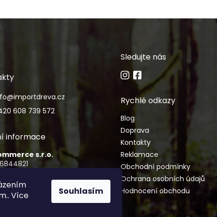
Sledujte nás
akty
nfo
@
importdreva.cz
Rychlé odkazy
420 608 739 572
Blog
Doprava
í informace
Kontakty
Commerce s.r.o.
Reklamace
06844821
Obchodní podmínky
CZ06844821
Ochrana osobních údajů
házením
Souhlasím
Hodnocení obchodu
imance 2155/15, Vinohrady, 120
m.. Více
aha