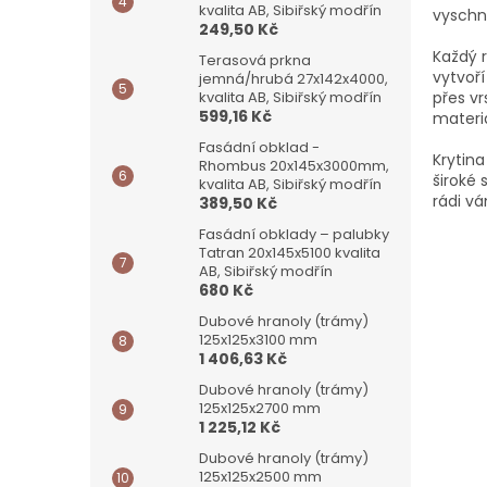
kvalita AB, Sibiřský modřín
vyschno
249,50 Kč
Každý 
Terasová prkna
vytvoří
jemná/hrubá 27x142x4000,
přes vr
kvalita AB, Sibiřský modřín
599,16 Kč
materi
Fasádní obklad -
Krytina
Rhombus 20x145x3000mm,
široké 
kvalita AB, Sibiřský modřín
rádi v
389,50 Kč
Fasádní obklady – palubky
Tatran 20x145x5100 kvalita
AB, Sibiřský modřín
680 Kč
Dubové hranoly (trámy)
125x125x3100 mm
1 406,63 Kč
Dubové hranoly (trámy)
125x125x2700 mm
1 225,12 Kč
Dubové hranoly (trámy)
125x125x2500 mm