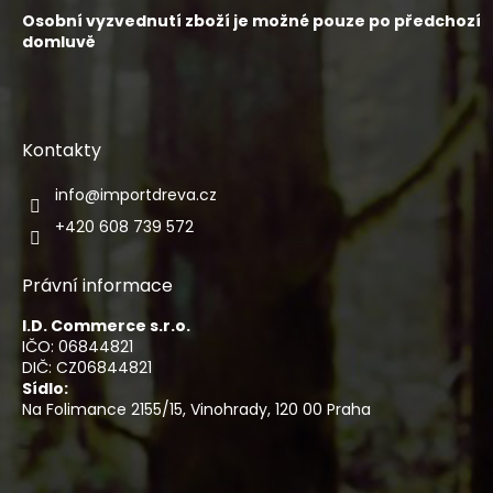
Osobní vyzvednutí zboží je možné pouze po předchozí
domluvě
Kontakty
info
@
importdreva.cz
+420 608 739 572
Právní informace
I.D. Commerce s.r.o.
IČO: 06844821
DIČ: CZ06844821
Sídlo:
Na Folimance 2155/15, Vinohrady, 120 00 Praha