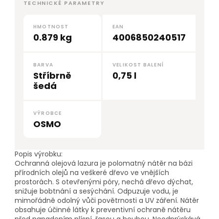
TECHNICKÉ PARAMETRY
HMOTNOST
EAN
0.879 kg
4006850240517
BARVA
VELIKOST BALENÍ
Stříbrně
0,75 l
šedá
VÝROBCE
OSMO
Popis výrobku:
Ochranná olejová lazura je polomatný nátěr na bázi
přírodních olejů na veškeré dřevo ve vnějších
prostorách. S otevřenými póry, nechá dřevo dýchat,
snižuje bobtnání a sesýchání. Odpuzuje vodu, je
mimořádně odolný vůči povětrnosti a UV záření. Nátěr
obsahuje účinné látky k preventivní ochraně nátěru