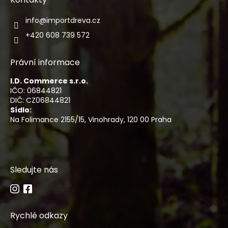
info
@
importdreva.cz
+420 608 739 572
Právní informace
I.D. Commerce s.r.o.
IČO: 06844821
DIČ: CZ06844821
Sídlo:
Na Folimance 2155/15, Vinohrady, 120 00 Praha
Sledujte nás
Rychlé odkazy