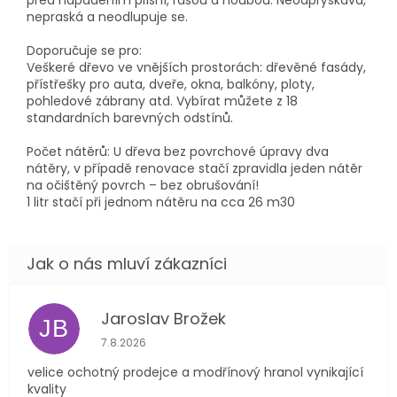
před napadením plísní, řasou a houbou. Neodprýskává,
nepraská a neodlupuje se.
Doporučuje se pro:
Veškeré dřevo ve vnějších prostorách: dřevěné fasády,
přístřešky pro auta, dveře, okna, balkóny, ploty,
pohledové zábrany atd. Vybírat můžete z 18
standardních barevných odstínů.
Počet nátěrů: U dřeva bez povrchové úpravy dva
nátěry, v případě renovace stačí zpravidla jeden nátěr
na očištěný povrch – bez obrušování!
1 litr stačí při jednom nátěru na cca 26 m30
Jaroslav Brožek
JB
Hodnocení obchodu je 5 z 5 hvězdiček.
7.8.2026
velice ochotný prodejce a modřínový hranol vynikající
kvality