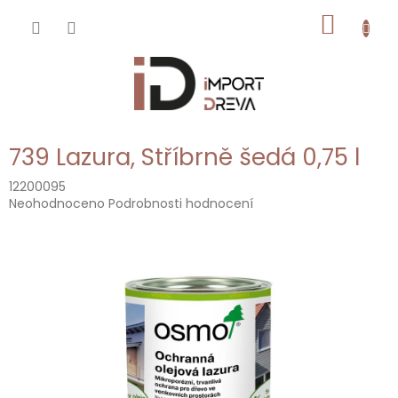
Přejít
NÁKUP
na
obsah
KOŠÍK
739 Lazura, Stříbrně šedá 0,75 l
12200095
Průměrné
Neohodnoceno
Podrobnosti hodnocení
hodnocení
produktu
je
0,0
z
5
hvězdiček.