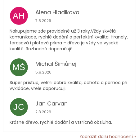
Alena Hladikova
AH
Hodnocení obchodu je 5 z 5 hvězdiček.
7.8.2026
Nakupujeme zde pravidelně už 3 roky.Vždy skvělá
komunikace, rychlé dodání a perfektní kvalita. Hranoly,
terasová i plotová prkna – dřevo je vždy ve vysoké
kvalitě. Rozhodně doporučuji!
Michal Šimůnej
MŠ
Hodnocení obchodu je 5 z 5 hvězdiček.
5.8.2026
Super přístup, velmi dobrá kvalita, ochota a pomoc při
vykládce, vřele doporučuji.
Jan Carvan
JC
Hodnocení obchodu je 5 z 5 hvězdiček.
2.8.2026
Krásné dřevo, rychlé dodání a vstřícná obsluha.
Zobrazit další hodnocení