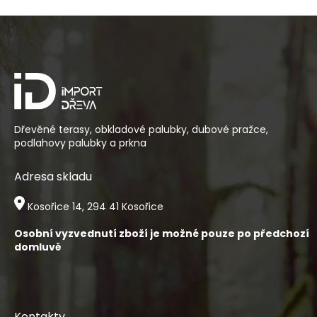
Z
á
p
a
t
í
Dřevěné terasy, obkladové palubky, dubové pražce,
podlahovy palubky a prkna
Adresa skladu
Kosořice 14, 294 41 Kosořice
Osobní vyzvednutí zboží je možné pouze po předchozí
domluvě
Kontakty