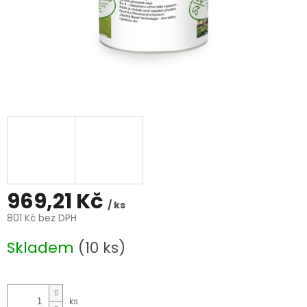
969,21 Kč
/ ks
801 Kč bez DPH
Měrná
Skladem
(10 ks)
cena: