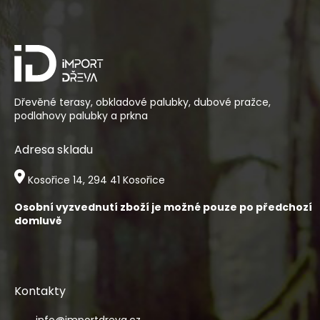
á
p
a
t
í
Dřevěné terasy, obkladové palubky, dubové pražce,
podlahovy palubky a prkna
Adresa skladu
Kosořice 14, 294 41 Kosořice
Osobní vyzvednutí zboží je možné pouze po předchozí
domluvě
Kontakty
info
@
importdreva.cz