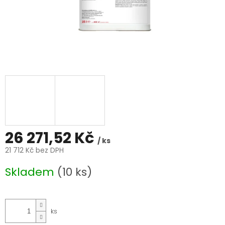
26 271,52 Kč
/ ks
21 712 Kč bez DPH
Měrná
Skladem
(10 ks)
cena: