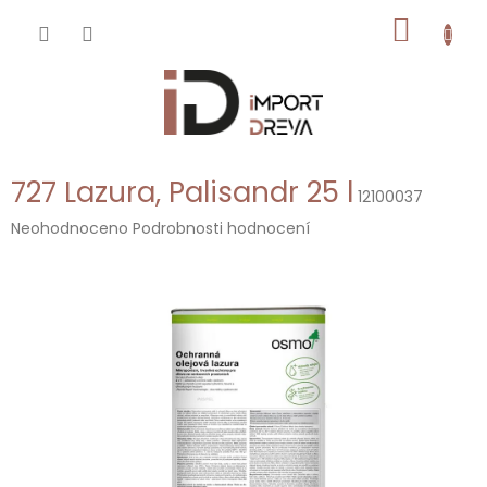
Přejít
NÁKUP
na
obsah
KOŠÍK
727 Lazura, Palisandr 25 l
12100037
Průměrné
Neohodnoceno
Podrobnosti hodnocení
hodnocení
produktu
je
0,0
z
5
hvězdiček.