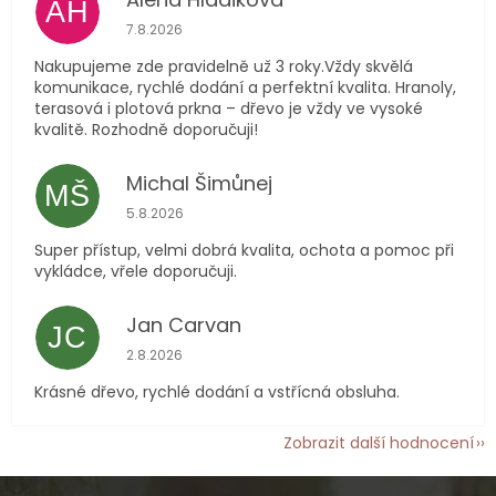
AH
Hodnocení obchodu je 5 z 5 hvězdiček.
7.8.2026
Nakupujeme zde pravidelně už 3 roky.Vždy skvělá
komunikace, rychlé dodání a perfektní kvalita. Hranoly,
terasová i plotová prkna – dřevo je vždy ve vysoké
kvalitě. Rozhodně doporučuji!
Michal Šimůnej
MŠ
Hodnocení obchodu je 5 z 5 hvězdiček.
5.8.2026
Super přístup, velmi dobrá kvalita, ochota a pomoc při
vykládce, vřele doporučuji.
Jan Carvan
JC
Hodnocení obchodu je 5 z 5 hvězdiček.
2.8.2026
Krásné dřevo, rychlé dodání a vstřícná obsluha.
Zobrazit další hodnocení
Z