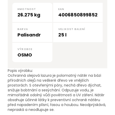
HMOTNOST
EAN
26.275 kg
4006850899852
BARVA
VELIKOST BALENÍ
Palisandr
25 l
VÝROBCE
OSMO
Popis výrobku:
Ochranná olejová lazura je polomatný nátěr na bázi
přírodních olejů na veškeré dřevo ve vnějších
prostorách. S otevřenými póry, nechá dřevo dýchat,
snižuje bobtnání a sesýchání. Odpuzuje vodu, je
mimořádně odolný vůči povětrnosti a UV záření. Nátěr
obsahuje účinné látky k preventivní ochraně nátěru
před napadením plísní, řasou a houbou. Neodprýskává,
nepraská a neodlupuje se.