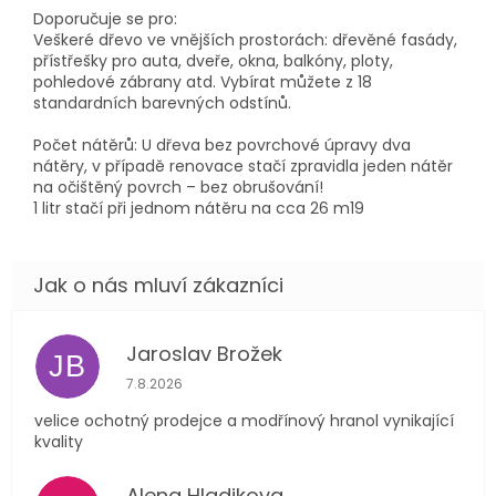
Doporučuje se pro:
Veškeré dřevo ve vnějších prostorách: dřevěné fasády,
přístřešky pro auta, dveře, okna, balkóny, ploty,
pohledové zábrany atd. Vybírat můžete z 18
standardních barevných odstínů.
Počet nátěrů: U dřeva bez povrchové úpravy dva
nátěry, v případě renovace stačí zpravidla jeden nátěr
na očištěný povrch – bez obrušování!
1 litr stačí při jednom nátěru na cca 26 m19
Jaroslav Brožek
JB
Hodnocení obchodu je 5 z 5 hvězdiček.
7.8.2026
velice ochotný prodejce a modřínový hranol vynikající
kvality
Alena Hladikova