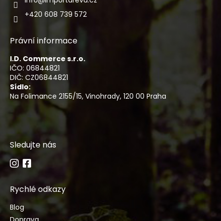
+420 608 739 572
Právní informace
I.D. Commerce s.r.o.
IČO: 06844821
DIČ: CZ06844821
Sídlo:
Na Folimance 2155/15, Vinohrady, 120 00 Praha
Sledujte nás
Rychlé odkazy
Blog
Doprava