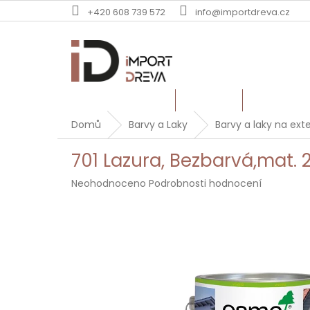
Přejít
+420 608 739 572
info@importdreva.cz
na
obsah
TERASOVÁ PRKNA
PALUBKY
DUBOVÉ Ř
Domů
Barvy a Laky
Barvy a laky na exte
701 Lazura, Bezbarvá,mat. 2,
Průměrné
Neohodnoceno
Podrobnosti hodnocení
hodnocení
produktu
je
0,0
z
5
hvězdiček.