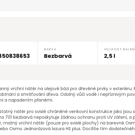
BARVA
VELIKOST BALEN
850838653
Bezbarvá
2,5 l
ý vrchní nátěr na olejové bázi pro dřevěné prvky v exteriéru. 
obtnání a smršťování dřeva. Odolný vůči vodě i nepříznivým p
mi a napadením plísněmi.
tatný nátěr pro svislé chráněné venkovní konstrukce jako jsou s
a 701 bezbarvá neposkytuje žádnou ochranu proti UV záření, a 
ý, matný vrchní nátěr (pouze pro svislé plochy) na barevné Os
nebo Osmo Jednorázová lazura HS plus. Docílíte tím dodatečné