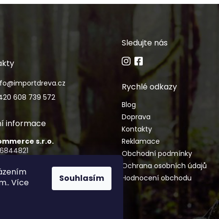
Sledujte nás
akty
nfo
@
importdreva.cz
Rychlé odkazy
420 608 739 572
Blog
Doprava
í informace
Kontakty
Commerce s.r.o.
Reklamace
06844821
Obchodní podmínky
CZ06844821
Ochrana osobních údajů
házením
Souhlasím
Hodnocení obchodu
imance 2155/15, Vinohrady, 120
m.. Více
aha