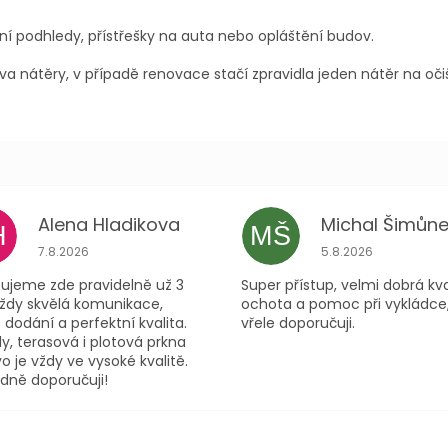
ní podhledy, přístřešky na auta nebo opláštění budov.
a nátěry, v případě renovace stačí zpravidla jeden nátěr na oč
Alena Hladikova
Michal Šimůne
H
MŠ
ček.
Hodnocení obchodu je 5 z 5 hvězdiček.
Hodnocení obchodu
7.8.2026
5.8.2026
ujeme zde pravidelně už 3
Super přístup, velmi dobrá kva
Vždy skvělá komunikace,
ochota a pomoc při vykládce
 dodání a perfektní kvalita.
vřele doporučuji.
y, terasová i plotová prkna
o je vždy ve vysoké kvalitě.
dně doporučuji!