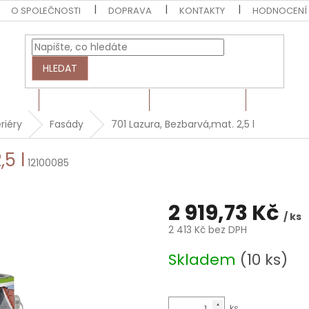
O SPOLEČNOSTI
DOPRAVA
KONTAKTY
HODNOCENÍ
HLEDAT
EZIVO
HRANOLY A LATĚ
BARVY A LAKY
MONTÁŽN
riéry
Fasády
701 Lazura, Bezbarvá,mat. 2,5 l
5 l
12100085
2 919,73 Kč
/ ks
2 413 Kč bez DPH
Měrná
Skladem
(10 ks)
cena: