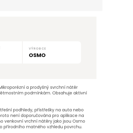
Í
VÝROBCE
OSMO
Mikroporézní a prodyšný svrchní nátěr
ovětrnostním podmínkám. Obsahuje aktivní
třešní podhledy, přístřešky na auta nebo
proto není doporučována pro aplikace na
mo venkovní vrchní nátěry jako jsou Osmo
ho přírodního matného vzhledu povrchu.