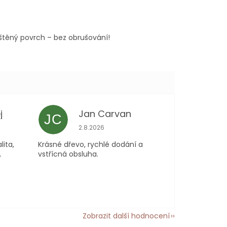
ištěný povrch – bez obrušování!
j
Jan Carvan
JC
 je 5 z 5 hvězdiček.
Hodnocení obchodu je 5 z 5 hvězdiček.
2.8.2026
lita,
Krásné dřevo, rychlé dodání a
,
vstřícná obsluha.
Zobrazit další hodnocení