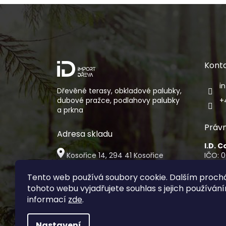
Z
á
p
a
t
í
Kont
i
Dřevěné terasy, obkladové palubky,
dubové pražce, podlahovy palubky
+
a prkna
Právn
Adresa skladu
I.D. 
Kosořice 14, 294 41 Kosořice
IČO: 
DIČ: 
Osobní vyzvednutí zboží je
Sídlo:
Tento web používá soubory cookie. Dalším proc
možné pouze po předchozí
Na Fol
tohoto webu vyjadřujete souhlas s jejich používání
domluvě
00 Pr
informací
zde
.
Nastavení