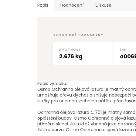
Popis
Hodnocení
Diskuze
TECHNICKÉ PARAMETRY
HMOTNOST
EAN
2.676 kg
4006
Popis výrobku:
Osmo Ochranná olejová lazura je matný ochrann
umožňuje dřevu dýchat a snižuje nebezpečí b
složky pro ochranu vrchního nátěru před řasa
Ochranná olejová lazura č. 701 je matný samos
opláštění budov. Osmo Ochranná olejová lazur
přímém slunci. Je taktéž vhodná jako bezbarv
Selská barva, Osmo Ochranná olejová lazura 