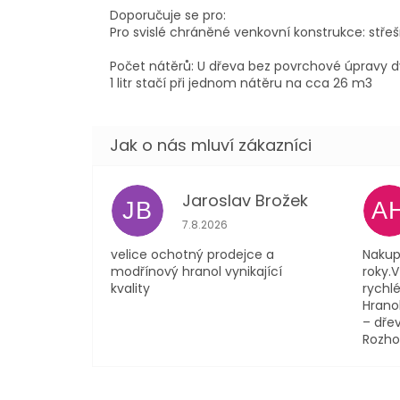
Doporučuje se pro:
Pro svislé chráněné venkovní konstrukce: střeš
Počet nátěrů: U dřeva bez povrchové úpravy dv
1 litr stačí při jednom nátěru na cca 26 m3
Jaroslav Brožek
JB
A
Hodnocení obchodu je 5 z 5 hvězdi
7.8.2026
velice ochotný prodejce a
Nakup
modřínový hranol vynikající
roky.
kvality
rychlé
Hranol
– dřev
Rozho