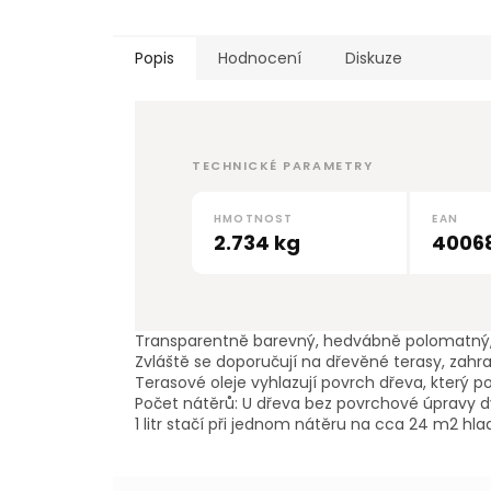
hvězdi
Popis
Hodnocení
Diskuze
TECHNICKÉ PARAMETRY
HMOTNOST
EAN
2.734 kg
4006
Transparentně barevný, hedvábně polomatný, 
Zvláště se doporučují na dřevěné terasy, zahra
Terasové oleje vyhlazují povrch dřeva, který p
Počet nátěrů: U dřeva bez povrchové úpravy dv
1 litr stačí při jednom nátěru na cca 24 m2 