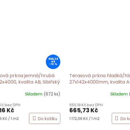
665,73
Kč
–10 %
ová prkna jemná/hrubá
Terasová prkna hladká/hl
2x4000, kvalita AB, Sibiřský
27x142x4000mm, kvalita A
ín
Sibiřský modřín
Skladem
(672 ks)
Skladem
rné
Průměrné
cení
hodnocení
 Kč bez DPH
550,19 Kč bez DPH
ktu
produktu
16 Kč
665,73 Kč
je
5,0
Měrná
Do košíku
Do k
6 Kč / 1 m2
1 172,06 Kč / 1 m2
z
cena:
5