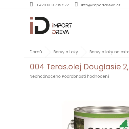
Přejít
+420 608 739 572
info@importdreva.cz
na
obsah
TERASOVÁ PRKNA
PALUBKY
DUBOVÉ Ř
Domů
Barvy a Laky
Barvy a laky na exte
004 Teras.olej Douglasie 2,
Průměrné
Neohodnoceno
Podrobnosti hodnocení
hodnocení
produktu
je
0,0
z
5
hvězdiček.