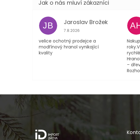
Jaroslav Brožek
JB
A
Hodnocení obchodu je 5 z 5 hvězdi
7.8.2026
velice ochotný prodejce a
Nakup
modřínový hranol vynikající
roky.
kvality
rychlé
Hranol
– dřev
Rozho
Z
á
p
a
t
í
Kont