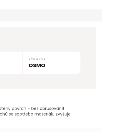
Í
VÝROBCE
OSMO
ištěný povrch – bez obrušování!
chů se spotřeba materiálu zvyšuje.