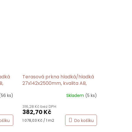
adká
Terasová prkna hladká/hladká
B,
27x142x2500mm, kvalita AB,
Sibiřský modřín
(56 ks)
Skladem
(5 ks)
316,28 Kč bez DPH
382,70 Kč
Měrná
ošíku
Do košíku
1 078,03 Kč / 1 m2
cena: