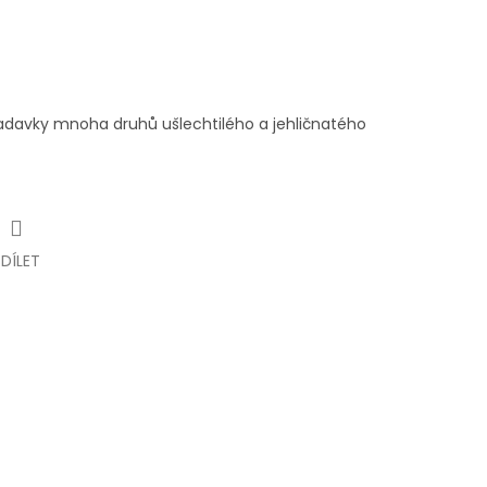
žadavky mnoha druhů ušlechtilého a jehličnatého
SDÍLET