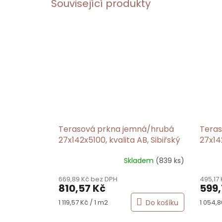
Související produkty
Terasová prkna jemná/hrubá
Teras
27x142x5100, kvalita AB, Sibiřský
27x14
modřín
modř
Skladem
(839 ks)
Průmě
hodno
669,89 Kč bez DPH
495,17
produ
810,57 Kč
599,
je
5,0
Měrná
Měrná
Do košíku
1 119,57 Kč / 1 m2
1 054,8
z
cena:
cena:
5