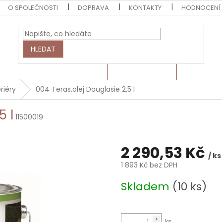
O SPOLEČNOSTI
DOPRAVA
KONTAKTY
HODNOCENÍ
HLEDAT
EZIVO
HRANOLY A LATĚ
BARVY A LAKY
MONTÁŽN
riéry
004 Teras.olej Douglasie 2,5 l
5 l
11500019
2 290,53 Kč
/ ks
1 893 Kč bez DPH
Měrná
Skladem
(10 ks)
cena: