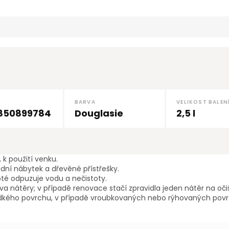
ček.
hvězdiček.
BARVA
VELIKOST BALEN
850899784
Douglasie
2,5 l
k použití venku.
dní nábytek a dřevěné přístřešky.
oté odpuzuje vodu a nečistoty.
a nátěry; v případě renovace stačí zpravidla jeden nátěr na oč
hladkého povrchu, v případě vroubkovaných nebo rýhovaných povr