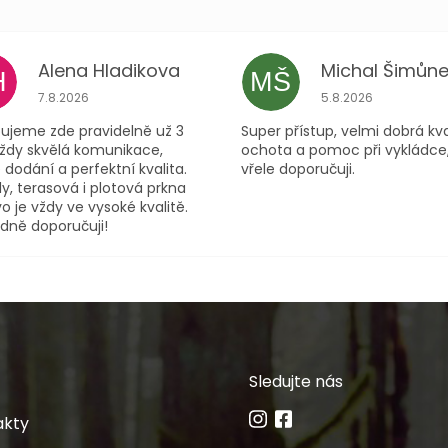
Alena Hladikova
Michal Šimůne
H
MŠ
ček.
Hodnocení obchodu je 5 z 5 hvězdiček.
Hodnocení obchodu
7.8.2026
5.8.2026
ujeme zde pravidelně už 3
Super přístup, velmi dobrá kva
Vždy skvělá komunikace,
ochota a pomoc při vykládce
 dodání a perfektní kvalita.
vřele doporučuji.
y, terasová i plotová prkna
o je vždy ve vysoké kvalitě.
dně doporučuji!
Sledujte nás
akty