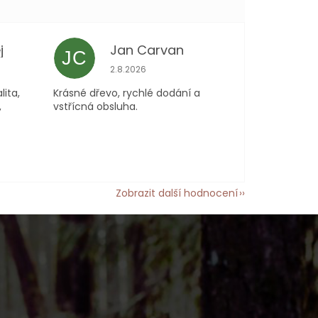
j
Jan Carvan
JC
 je 5 z 5 hvězdiček.
Hodnocení obchodu je 5 z 5 hvězdiček.
2.8.2026
lita,
Krásné dřevo, rychlé dodání a
,
vstřícná obsluha.
Zobrazit další hodnocení