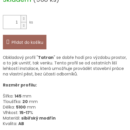
Přidat do košíku
Оbkladový profil "
Tatran
" se dobře hodí pro výzdobu prostor,
a to jak uvnitř, tak venku. Tento profil se od ostatních liší
lehkostí instalace, která umožňuje provádět stavební práce
na vlastní pěst, bez účasti odborníků.
Rozměr profilu:
Šířka:
145
mm
Tloušťka:
20
mm
Délka:
5100
mm
Vlhkost:
15-17
%
Materiál:
sibiřský modřín
Kvalita:
AB