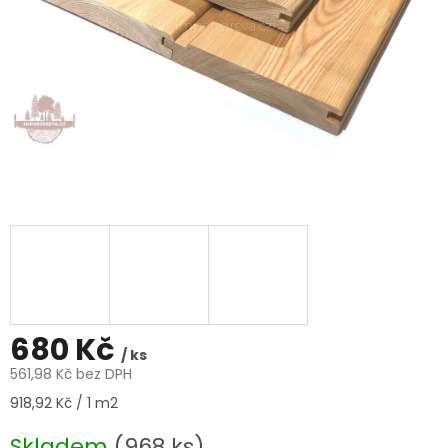
680 Kč
/ ks
561,98 Kč bez DPH
Měrná
918,92 Kč / 1 m2
cena:
Skladem
(968 ks)