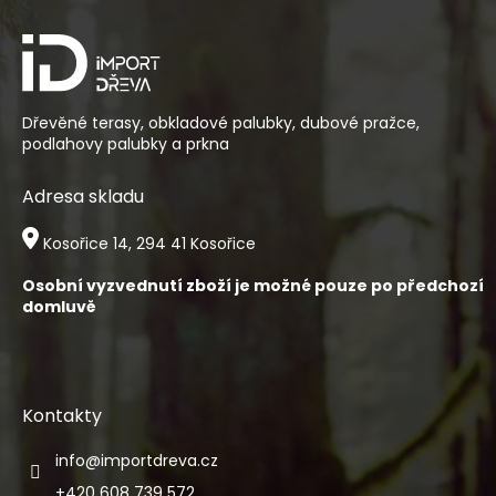
p
a
t
í
Dřevěné terasy, obkladové palubky, dubové pražce,
podlahovy palubky a prkna
Adresa skladu
Kosořice 14, 294 41 Kosořice
Osobní vyzvednutí zboží je možné pouze po předchozí
domluvě
Kontakty
info
@
importdreva.cz
+420 608 739 572