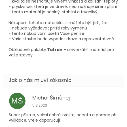
- kvalita se nezhoršuje vlivem vlhkosti a kolísání teploty
- pryskyřice, která je ve dřevě, neumožňuje šíření plísní
- tento materiál je odolný, stabilní a trvanlivý.
Nákupem tohoto materiálu, si můžete být jistí, že:
- nebude vyžadovat příští roky výměnu
- tento nákup vám ušetří Vaše peníze
- Vaše stavba bude vypadat draze a reprezentativně
Obkladové palubky
Тatran
– univerzální materiál pro
Vaše stavby
Michal Šimůnej
MŠ
Hodnocení obchodu je 5 z 5 hvězdiček.
5.8.2026
Super přístup, velmi dobrá kvalita, ochota a pomoc při
vykládce, vřele doporučuji.