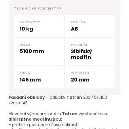
TECHNICKÉ PARAMETRY
HMOTNOST
KVALITA
10 kg
AB
DÉLKA
MATERIÁL
5100 mm
Sibiřský
modřín
ŠÍŘKA
TLOUŠŤKA
145 mm
20 mm
Fasádní obklady
– palubky
Tatran
20x145x5100
kvalita AB
Hlavními výhodami profilu
Тatran
vyrobeného ze
Sibiřského modřínu
jsou:
- profil se postupem času nekroutí