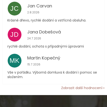
Jan Carvan
JC
Hodnocení obchodu je 5 z 5 hvězdiček.
2.8.2026
Krásné dřevo, rychlé dodání a vstřícná obsluha.
Jana Dobešová
JD
Hodnocení obchodu je 5 z 5 hvězdiček.
24.7.2026
rychlé dodání, ochota s případnými úpravami
Martin Kopečný
MK
Hodnocení obchodu je 5 z 5 hvězdiček.
15.7.2026
Vše v pořádku. Výborná domluva k dodání i pomoc se
složením.
Zobrazit další hodnocení
Z
á