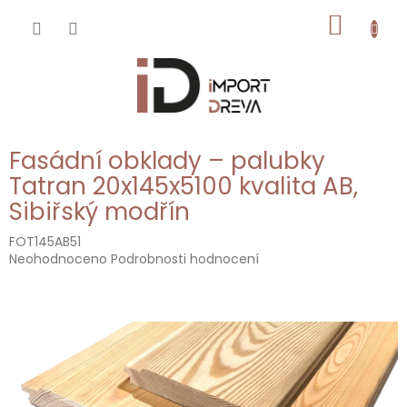
Přejít
NÁKUP
na
obsah
KOŠÍK
Fasádní obklady – palubky
Tatran 20x145x5100 kvalita AB,
Sibiřský modřín
FOT145AB51
Průměrné
Neohodnoceno
Podrobnosti hodnocení
hodnocení
produktu
je
0,0
z
5
hvězdiček.