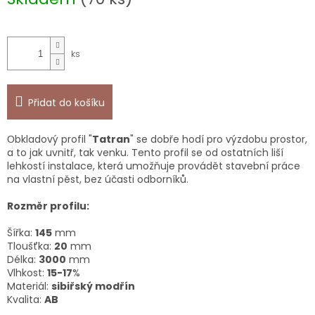
Přidat do košíku
Оbkladový profil "
Tatran
" se dobře hodí pro výzdobu prostor,
a to jak uvnitř, tak venku. Tento profil se od ostatních liší
lehkostí instalace, která umožňuje provádět stavební práce
na vlastní pěst, bez účasti odborníků.
Rozměr profilu:
Šířka:
145
mm
Tloušťka:
20
mm
Délka:
3000
mm
Vlhkost:
15-17
%
Materiál:
sibiřský modřín
Kvalita:
AB