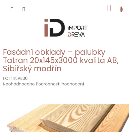
Přejít
NÁKUP
na
obsah
KOŠÍK
Fasádní obklady – palubky
Tatran 20x145x3000 kvalita AB,
Sibiřský modřín
FOT145AB30
Průměrné
Neohodnoceno
Podrobnosti hodnocení
hodnocení
produktu
je
0,0
z
5
hvězdiček.