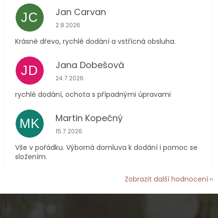
Jan Carvan
JC
Hodnocení obchodu je 5 z 5 hvězdiček.
2.8.2026
Krásné dřevo, rychlé dodání a vstřícná obsluha.
Jana Dobešová
JD
Hodnocení obchodu je 5 z 5 hvězdiček.
24.7.2026
rychlé dodání, ochota s případnými úpravami
Martin Kopečný
MK
Hodnocení obchodu je 5 z 5 hvězdiček.
15.7.2026
Vše v pořádku. Výborná domluva k dodání i pomoc se
složením.
Zobrazit další hodnocení
Z
á