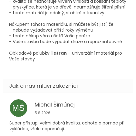
- kvalita se nezhoršuje vlivem vlhkosti a kolísání teploty
- pryskyřice, která je ve dřevě, neumožňuje šíření plísní
- tento materiál je odolný, stabilní a trvanlivý.
Nákupem tohoto materiálu, si můžete být jistí, že:
- nebude vyžadovat příští roky výměnu
- tento nákup vám ušetří Vaše peníze
- Vaše stavba bude vypadat draze a reprezentativně
Obkladové palubky
Тatran
– univerzální materiál pro
Vaše stavby
Michal Šimůnej
MŠ
Hodnocení obchodu je 5 z 5 hvězdiček.
5.8.2026
Super přístup, velmi dobrá kvalita, ochota a pomoc při
vykládce, vřele doporučuji.