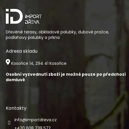
p
a
t
í
Dřevěné terasy, obkladové palubky, dubové pražce,
podlahovy palubky a prkna
Adresa skladu
Kosořice 14, 294 41 Kosořice
Osobní vyzvednutí zboží je možné pouze po předchozí
domluvě
Kontakty
info
@
importdreva.cz
+420 608 739 572