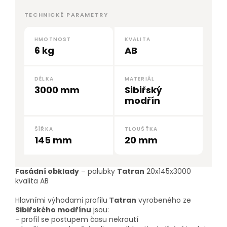
TECHNICKÉ PARAMETRY
HMOTNOST
KVALITA
6 kg
AB
DÉLKA
MATERIÁL
3000 mm
Sibiřský
modřín
ŠÍŘKA
TLOUŠŤKA
145 mm
20 mm
Fasádní obklady
– palubky
Tatran
20x145x3000
kvalita AB
Hlavními výhodami profilu
Тatran
vyrobeného ze
Sibiřského modřínu
jsou:
- profil se postupem času nekroutí