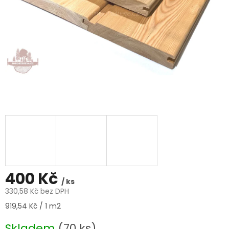
400 Kč
/ ks
330,58 Kč bez DPH
Měrná
919,54 Kč / 1 m2
cena:
Skladem
(70 ks)