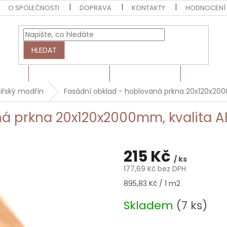
O SPOLEČNOSTI
DOPRAVA
KONTAKTY
HODNOCENÍ
HLEDAT
EZIVO
HRANOLY A LATĚ
BARVY A LAKY
MONTÁŽN
iřský modřín
Fasádní obklad - hoblovaná prkna 20x120x2000
á prkna 20x120x2000mm, kvalita AB
215 Kč
/ ks
177,69 Kč bez DPH
Měrná
895,83 Kč / 1 m2
cena:
Skladem
(7 ks)