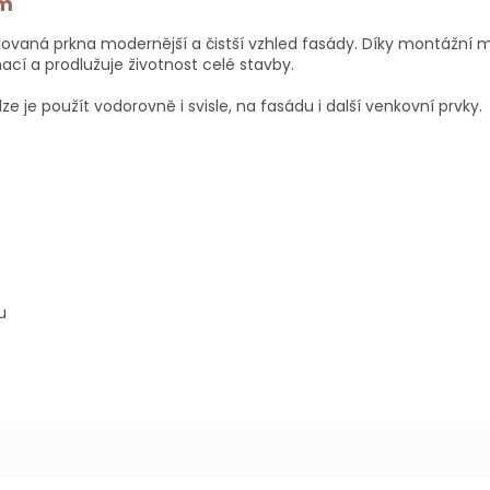
ám
blovaná prkna modernější a čistší vzhled fasády. Díky montážní
ací a prodlužuje životnost celé stavby.
ze je použít vodorovně i svisle, na fasádu i další venkovní prvky.
u