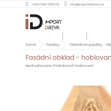
Přejít
+420 608 739 572
info@importdreva.cz
na
obsah
TERASOVÁ PRKNA
PALUBKY
DUBOVÉ Ř
Domů
Palubky
Obkladové palubky – Sib
Fasádní obklad - hoblovan
Průměrné
Neohodnoceno
Podrobnosti hodnocení
hodnocení
produktu
je
0,0
z
5
hvězdiček.