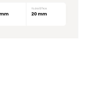
A
TLOUŠŤKA
 mm
20 mm