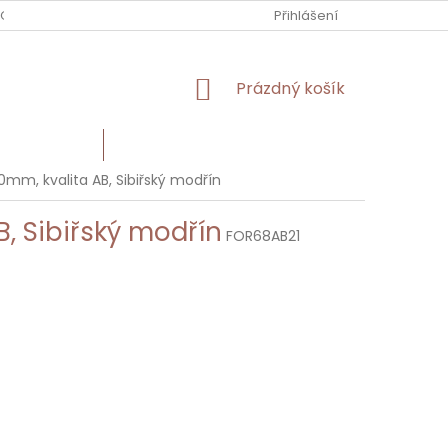
 OBCHODU
Přihlášení
NÁKUPNÍ
Prázdný košík
KOŠÍK
Í MATERIÁL
HODNOCENÍ OBCHODU
mm, kvalita AB, Sibiřský modřín
, Sibiřský modřín
FOR68AB21