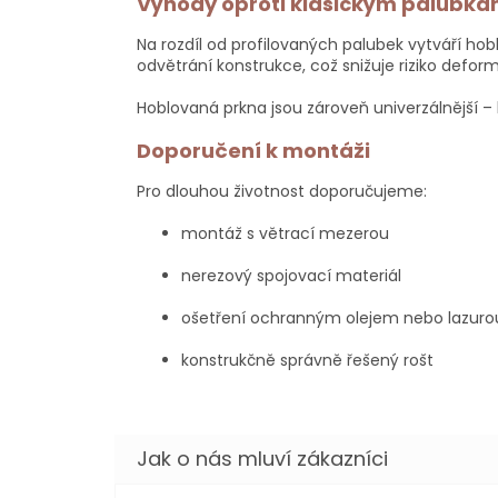
Výhody oproti klasickým palubk
Na rozdíl od profilovaných palubek vytváří ho
odvětrání konstrukce, což snižuje riziko deform
Hoblovaná prkna jsou zároveň univerzálnější – l
Doporučení k montáži
Pro dlouhou životnost doporučujeme:
montáž s větrací mezerou
nerezový spojovací materiál
ošetření ochranným olejem nebo lazuro
konstrukčně správně řešený rošt