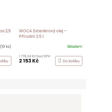
ba 2,5
WOCA Exteriérový olej –
Přírodní 2.5 l
(10 ks)
Skladem
Průměrné
hodnocení
1 779,34 Kč bez DPH
produktu
2 153 Kč
ošíku
Do košíku
je
5,0
z
5
hvězdiček.