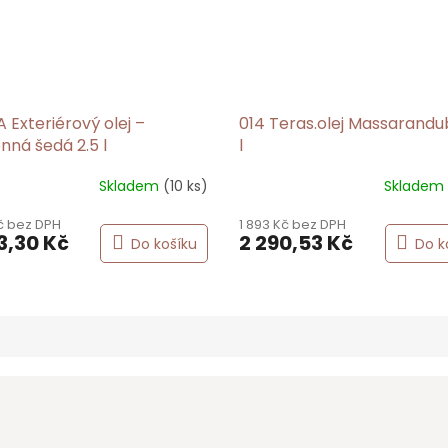
Exteriérový olej –
014 Teras.olej Massarandu
ná šedá 2.5 l
l
Skladem
(10 ks)
Skladem
Kč bez DPH
1 893 Kč bez DPH
3,30 Kč
2 290,53 Kč
Do košíku
Do k