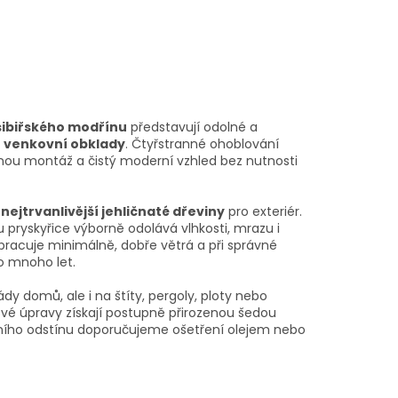
sibiřského modřínu
představují odolné a
o venkovní obklady
. Čtyřstranné ohoblování
dnou montáž a čistý moderní vzhled bez nutnosti
nejtrvanlivější jehličnaté dřeviny
pro exteriér.
 pryskyřice výborně odolává vlhkosti, mrazu i
racuje minimálně, dobře větrá a při správné
po mnoho let.
ády domů, ale i na štíty, pergoly, ploty nebo
vé úpravy získají postupně přirozenou šedou
ního odstínu doporučujeme ošetření olejem nebo