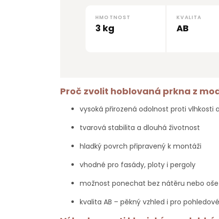
HMOTNOST
KVALITA
3 kg
AB
Proč zvolit hoblovaná prkna z mo
vysoká přirozená odolnost proti vlhkosti 
tvarová stabilita a dlouhá životnost
hladký povrch připravený k montáži
vhodné pro fasády, ploty i pergoly
možnost ponechat bez nátěru nebo ošet
kvalita AB – pěkný vzhled i pro pohledové