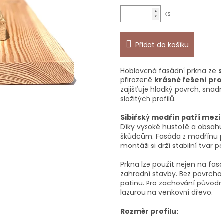
Přidat do košíku
Hoblovaná fasádní prkna ze
přirozeně
krásné řešení pr
zajišťuje hladký povrch, sna
složitých profilů.
Sibiřský modřín patří mezi 
Díky vysoké hustotě a obsahu
škůdcům. Fasáda z modřínu p
montáži si drží stabilní tvar 
Prkna lze použít nejen na fas
zahradní stavby. Bez povrcho
patinu. Pro zachování původ
lazurou na venkovní dřevo.
Rozměr profilu: