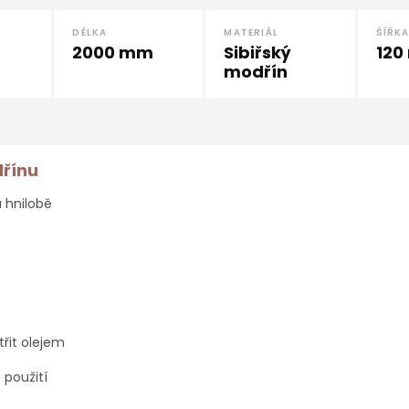
DÉLKA
MATERIÁL
ŠÍŘK
2000 mm
Sibiřský
120
modřín
dřínu
a hnilobě
řit olejem
 použití