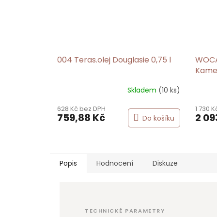
004 Teras.olej Douglasie 0,75 l
WOCA 
Kamen
Skladem
(10 ks)
628 Kč bez DPH
1 730 
759,88 Kč
2 09
Do košíku
Popis
Hodnocení
Diskuze
TECHNICKÉ PARAMETRY