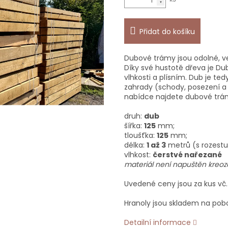
Přidat do košíku
Dubové trámy jsou odolné, v
Díky své hustotě dřeva je D
vlhkosti a plísním. Dub je t
zahrady (schody, posezení a j
nabídce najdete dubové trámy
druh:
dub
šířka:
125
mm;
tloušťka:
125
mm;
délka:
1 až 3
metrů (s rozest
vlhkost:
čerstvé nařezané
materiál není napuštěn kreoz
Uvedené ceny jsou za kus vč
Hranoly jsou skladem na po
Detailní informace