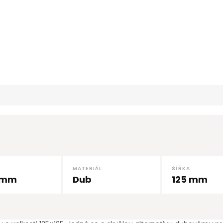
MATERIÁL
ŠÍŘKA
 mm
Dub
125 mm