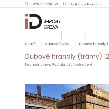
Přejít
+420 608 739 572
info@importdreva.cz
na
obsah
TERASOVÁ PRKNA
PALUBKY
DUBOVÉ Ř
Domů
Dubové řezivo
Dubové hranoly 
Dubové hranoly (trámy) 1
Průměrné
Neohodnoceno
Podrobnosti hodnocení
hodnocení
produktu
je
0,0
z
5
hvězdiček.