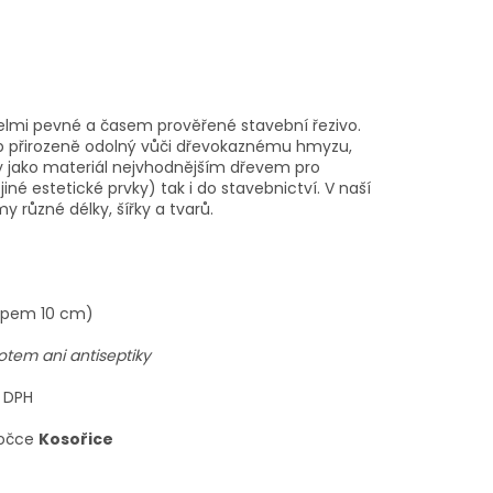
elmi pevné a časem prověřené stavební řezivo.
ub přirozeně odolný vůči dřevokaznému hmyzu,
edy jako materiál nejvhodnějším dřevem pro
iné estetické prvky) tak i do stavebnictví. V naší
 různé délky, šířky a tvarů.
upem 10 cm)
otem ani antiseptiky
. DPH
bočce
Kosořice