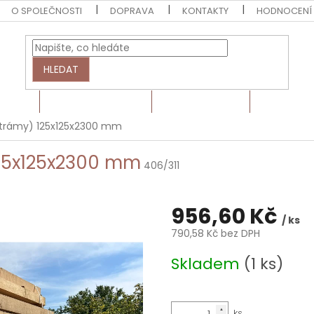
O SPOLEČNOSTI
DOPRAVA
KONTAKTY
HODNOCENÍ
HLEDAT
EZIVO
HRANOLY A LATĚ
BARVY A LAKY
MONTÁŽN
(trámy) 125x125x2300 mm
25x125x2300 mm
406/311
956,60 Kč
/ ks
790,58 Kč bez DPH
Měrná
Skladem
(1 ks)
cena: