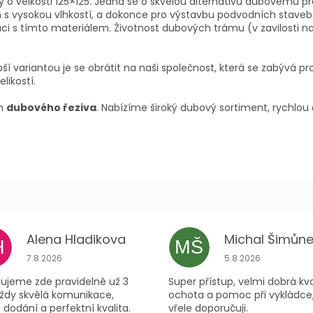
 velkosti 125×125. Jedná se o skvělou alternativu dubovému pra
h s vysokou vlhkostí, a dokonce pro výstavbu podvodních stave
i s tímto materiálem. Životnost dubových trámu (v zavilosti na
í variantou je se obrátit na naši společnost, která se zabývá p
likostí.
em
dubového řeziva
. Nabízíme široký dubový sortiment, rychlou
Alena Hladikova
Michal Šimůne
H
MŠ
ček.
Hodnocení obchodu je 5 z 5 hvězdiček.
Hodnocení obchodu
7.8.2026
5.8.2026
ujeme zde pravidelně už 3
Super přístup, velmi dobrá kva
Vždy skvělá komunikace,
ochota a pomoc při vykládce
 dodání a perfektní kvalita.
vřele doporučuji.