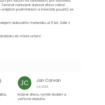
žci pro využití na zahradách, pro výstavbu
b. Čerstvé nařezané dubové dřevo nabízí
 vnějších podmínkách a intenzitě použití) se
rodejem dubového materiálu už 5 let. Dále v
 dodávku do místa určení.
j
Jan Carvan
JC
 je 5 z 5 hvězdiček.
Hodnocení obchodu je 5 z 5 hvězdiček.
2.8.2026
lita,
Krásné dřevo, rychlé dodání a
,
vstřícná obsluha.