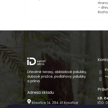
Hranol
– dřev
Rozho
Z
á
p
a
t
í
Kont
i
Dřevěné terasy, obkladové palubky,
dubové pražce, podlahovy palubky
+
a prkna
Právn
Adresa skladu
I.D. 
Kosořice 14, 294 41 Kosořice
IČO: 
DIČ: 