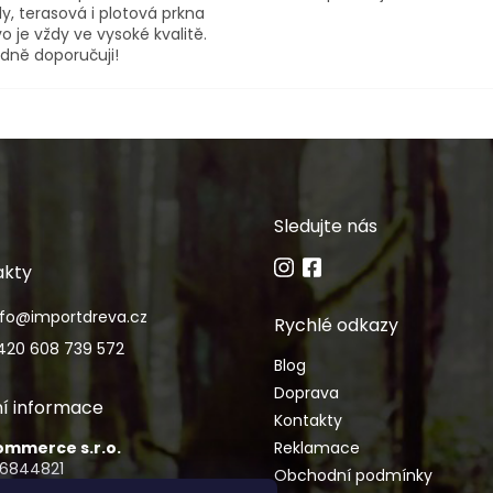
y, terasová i plotová prkna
o je vždy ve vysoké kvalitě.
dně doporučuji!
Sledujte nás
akty
nfo
@
importdreva.cz
Rychlé odkazy
420 608 739 572
Blog
Doprava
í informace
Kontakty
Commerce s.r.o.
Reklamace
06844821
Obchodní podmínky
CZ06844821