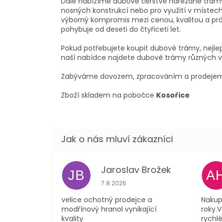
Dále nabízíme dubové čerstvé nařezané trámy o
nosných konstrukcí nebo pro využití v místec
výborný kompromis mezi cenou, kvalitou a prác
pohybuje od deseti do čtyřiceti let.
Pokud potřebujete koupit dubové trámy, nejlepš
naší nabídce najdete dubové trámy různých ve
Zabýváme dovozem, zpracováním a prodej
Zboží skladem na pobočce
Kosořice
Jaroslav Brožek
JB
A
Hodnocení obchodu je 5 z 5 hvězdi
7.8.2026
velice ochotný prodejce a
Nakup
modřínový hranol vynikající
roky.
kvality
rychlé